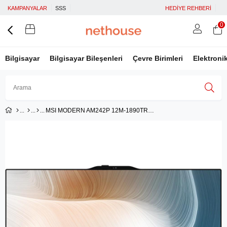
KAMPANYALAR
SSS
HEDİYE REHBERİ
0
Bilgisayar
Bilgisayar Bileşenleri
Çevre Birimleri
Elektroni
MSI MODERN AM242P 12M-1890TR 23.8 FHD 16:9 (1920X1080) I5-1235U 16GB DDR4 500GB SSD W11H BEYAZ AIO P
Üye Girişi
Üye Ol
Facebook İle Bağlan
Google İle Bağlan