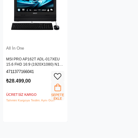
All İn One
MSI PRO AP162T ADL-017XEU
15.6 FHD 16:9 (1920X1080) N100
4GB DDR4 256GB SSD DOS AIO
4711377166041
PC
₺28.499,00
ÜCRETSIZ KARGO
SEPETE
EKLE
Tahmini Kargoya Teslim: Aynı Gün