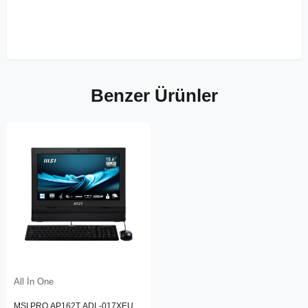
Benzer Ürünler
All İn One
MSI PRO AP162T ADL-017XEU