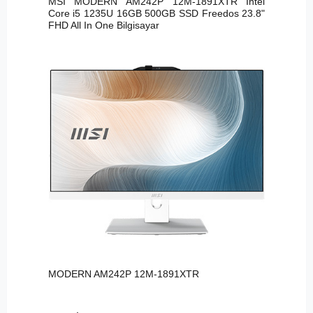
MSI MODERN AM242P 12M-1891XTR Intel
Core i5 1235U 16GB 500GB SSD Freedos 23.8"
FHD All In One Bilgisayar
MODERN AM242P 12M-1891XTR