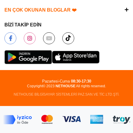
EN ÇOK OKUNAN BLOGLAR ❤️
BİZİ TAKİP EDİN
Pazartesi-Cuma
08:30-17:30
Copyright© 2023
NETHOUSE
All rights reserved.
NETHOUSE BİLGİSAYAR SİSTEMLERİ PAZ.SAN.VE TİC.LTD.ŞTİ.