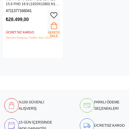
15.6 FHD 16:9 (1920X1080) N100
4GB DDR4 256GB SSD DOS AIO
4711377166041
PC
₺28.499,00
ÜCRETSIZ KARGO
SEPETE
EKLE
Tahmini Kargoya Teslim: Aynı Gün
%100 GÜVENLİ
FARKLI ÖDEME
ALIŞVERİŞ
SEÇENEKLERİ
15 GÜN İÇERİSİNDE
ÜCRETSİZ KARGO
İADE GARANTİSİ