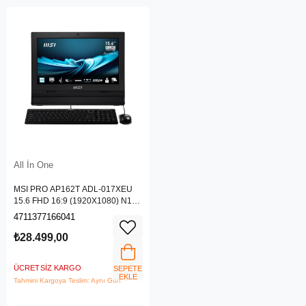
All İn One
MSI PRO AP162T ADL-017XEU
15.6 FHD 16:9 (1920X1080) N100
4GB DDR4 256GB SSD DOS AIO
4711377166041
PC
₺28.499,00
ÜCRETSIZ KARGO
SEPETE
EKLE
Tahmini Kargoya Teslim: Aynı Gün