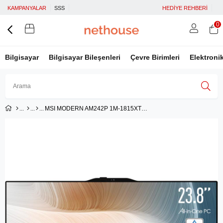
KAMPANYALAR
SSS
HEDİYE REHBERİ
0
Bilgisayar
Bilgisayar Bileşenleri
Çevre Birimleri
Elektroni
MSI MODERN AM242P 1M-1815XTR 23.8 FHD (1920X1080) CORE 5 120U 8GB DDR4 500GB SSD DOS SIYAH AIO PC
Üye Girişi
Üye Ol
Facebook İle Bağlan
Google İle Bağlan