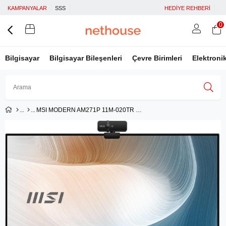
KAMPANYALAR
SSS
HEDİYE REHBERİ
0
Bilgisayar
Bilgisayar Bileşenleri
Çevre Birimleri
Elektroni
MSI MODERN AM271P 11M-020TR 27 LED 1920X1080 (FHD) I5-1135G7 8GB DDR4 512GB SSD W10 ERGONOMIK SIYAH AIO PC
Üye Girişi
Üye Ol
Facebook İle Bağlan
Google İle Bağlan