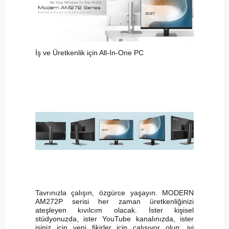
İş ve Üretkenlik için All-In-One PC
Tavrınızla çalışın, özgürce yaşayın. MODERN
AM272P serisi her zaman üretkenliğinizi
ateşleyen kıvılcım olacak. İster kişisel
stüdyonuzda, ister YouTube kanalınızda, ister
işiniz için yeni fikirler için çalışıyor olun; iyi