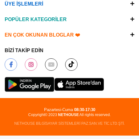
ÜYE İŞLEMLERİ
POPÜLER KATEGORİLER
EN ÇOK OKUNAN BLOGLAR ❤️
BİZİ TAKİP EDİN
Pazartesi-Cuma
08:30-17:30
Copyright© 2023
NETHOUSE
All rights reserved.
NETHOUSE BİLGİSAYAR SİSTEMLERİ PAZ.SAN.VE TİC.LTD.ŞTİ.