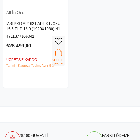
All İn One
MSI PRO AP162T ADL-017XEU
15.6 FHD 16:9 (1920X1080) N100
4GB DDR4 256GB SSD DOS AIO
4711377166041
PC
₺28.499,00
ÜCRETSIZ KARGO
SEPETE
EKLE
Tahmini Kargoya Teslim: Aynı Gün
%100 GÜVENLİ
FARKLI ÖDEME