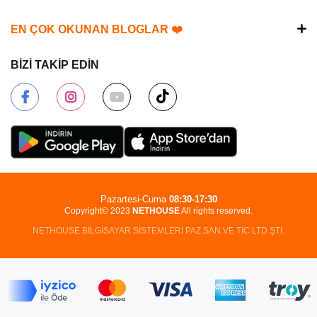
EN ÇOK OKUNAN BLOGLAR ❤️
BİZİ TAKİP EDİN
Pazartesi-Cuma
08:30-17:30
Copyright© 2023
NETHOUSE
All rights reserved.
NETHOUSE BİLGİSAYAR SİSTEMLERİ PAZ.SAN.VE TİC.LTD.ŞTİ.