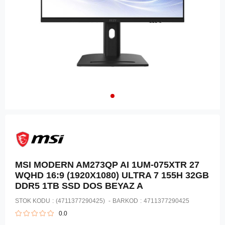
MSI MODERN AM273QP AI 1UM-075XTR 27
WQHD 16:9 (1920X1080) ULTRA 7 155H 32GB
DDR5 1TB SSD DOS BEYAZ A
STOK KODU
(4711377290425)
BARKOD
:
4711377290425
0.0