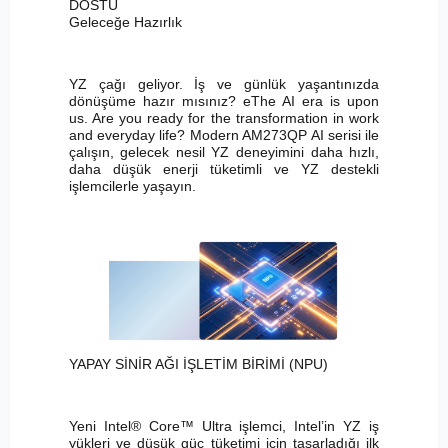
DOSTU
Geleceğe Hazırlık
YZ çağı geliyor. İş ve günlük yaşantınızda
dönüşüme hazır mısınız? eThe AI era is upon
us. Are you ready for the transformation in work
and everyday life? Modern AM273QP AI serisi ile
çalışın, gelecek nesil YZ deneyimini daha hızlı,
daha düşük enerji tüketimli ve YZ destekli
işlemcilerle yaşayın.
YAPAY SİNİR AĞI İŞLETİM BİRİMİ (NPU)
Yeni Intel® Core™ Ultra işlemci, Intel’in YZ iş
yükleri ve düşük güç tüketimi için tasarladığı ilk