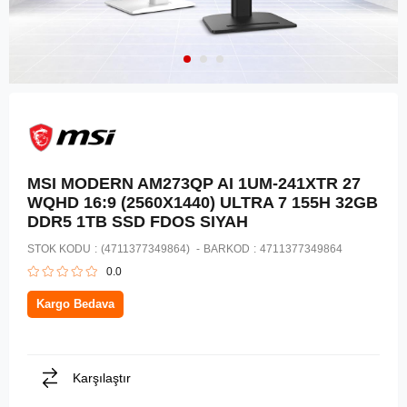
MSI MODERN AM273QP AI 1UM-241XTR 27
WQHD 16:9 (2560X1440) ULTRA 7 155H 32GB
DDR5 1TB SSD FDOS SIYAH
STOK KODU
(4711377349864)
BARKOD
:
4711377349864
0.0
Kargo Bedava
Karşılaştır