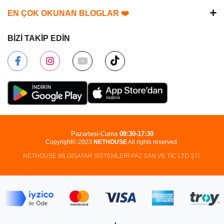
EN ÇOK OKUNAN BLOGLAR ❤️
BİZİ TAKİP EDİN
Pazartesi-Cuma
08:30-17:30
Copyright© 2023
NETHOUSE
All rights reserved.
NETHOUSE BİLGİSAYAR SİSTEMLERİ PAZ.SAN.VE TİC.LTD.ŞTİ.