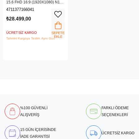
15.6 FHD 16:9 (1920X1080) N100
4GB DDR4 256GB SSD DOS AIO
4711377166041
PC
₺28.499,00
ÜCRETSIZ KARGO
SEPETE
EKLE
Tahmini Kargoya Teslim: Aynı Gün
%100 GÜVENLİ
FARKLI ÖDEME
ALIŞVERİŞ
SEÇENEKLERİ
15 GÜN İÇERİSİNDE
ÜCRETSİZ KARGO
İADE GARANTİSİ