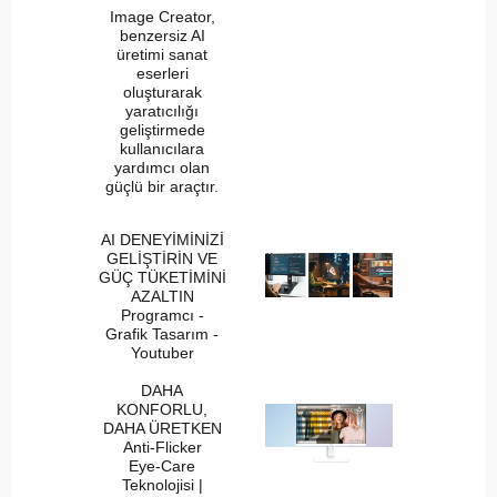
Image Creator,
benzersiz AI
üretimi sanat
eserleri
oluşturarak
yaratıcılığı
geliştirmede
kullanıcılara
yardımcı olan
güçlü bir araçtır.
AI DENEYİMİNİZİ
GELİŞTİRİN VE
GÜÇ TÜKETİMİNİ
AZALTIN
Programcı -
Grafik Tasarım -
Youtuber
DAHA
KONFORLU,
DAHA ÜRETKEN
Anti-Flicker
Eye-Care
Teknolojisi |