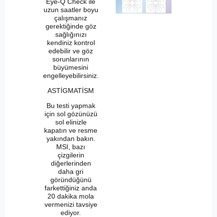
Eye-Q Check ile
uzun saatler boyu
çalışmanız
gerektiğinde göz
sağlığınızı
kendiniz kontrol
edebilir ve göz
sorunlarının
büyümesini
engelleyebilirsiniz.
ASTİGMATİSM
Bu testi yapmak
için sol gözünüzü
sol elinizle
kapatın ve resme
yakından bakın.
MSI, bazı
çizgilerin
diğerlerinden
daha gri
göründüğünü
farkettiğiniz anda
20 dakika mola
vermenizi tavsiye
ediyor.