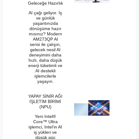
Geleceğe Hazırlık
AI çağı geliyor. İş
ve günlük
yaşantınızda
dönüşüme hazır
mısınız? Modern
AM273QP AI
serisi ile çalışın,
gelecek nesil AI
deneyimini daha
hızlı, daha düşük
enerji tüketimli ve
AI destekli
işlemcilerle
yaşayın.
YAPAY SİNİR AĞI
İŞLETİM BİRİMİ
(NPU)
Yeni Intel®
Core™ Ultra
işlemci, Intel’in AI
iş yükleri ve
düşük güç