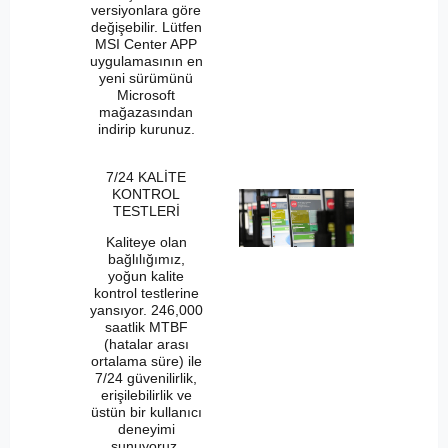
versiyonlara göre
değişebilir. Lütfen
MSI Center APP
uygulamasının en
yeni sürümünü
Microsoft
mağazasından
indirip kurunuz.
7/24 KALİTE
KONTROL
TESTLERİ
Kaliteye olan
bağlılığımız,
yoğun kalite
kontrol testlerine
yansıyor. 246,000
saatlik MTBF
(hatalar arası
ortalama süre) ile
7/24 güvenilirlik,
erişilebilirlik ve
üstün bir kullanıcı
deneyimi
sunuyoruz.