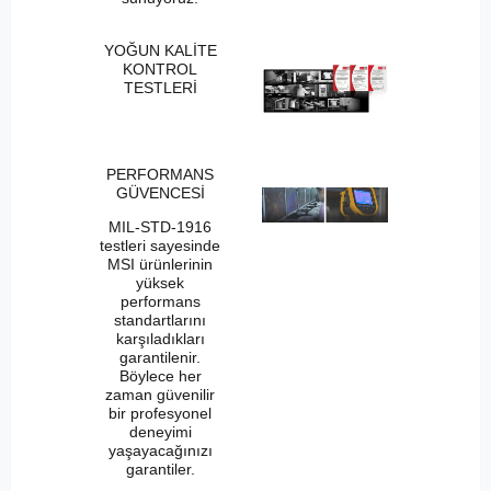
YOĞUN KALİTE
KONTROL
TESTLERİ
PERFORMANS
GÜVENCESİ
MIL-STD-1916
testleri sayesinde
MSI ürünlerinin
yüksek
performans
standartlarını
karşıladıkları
garantilenir.
Böylece her
zaman güvenilir
bir profesyonel
deneyimi
yaşayacağınızı
garantiler.