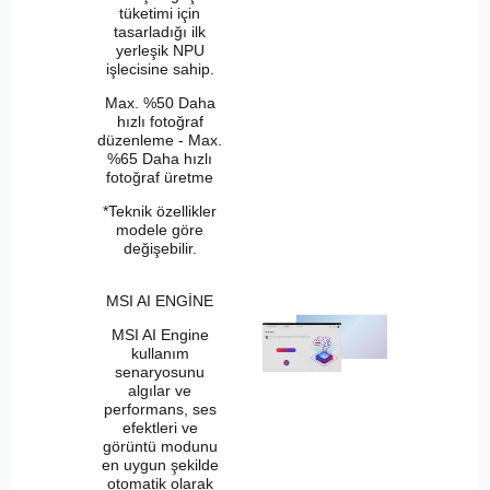
tüketimi için
tasarladığı ilk
yerleşik NPU
işlecisine sahip.
Max. %50 Daha
hızlı fotoğraf
düzenleme - Max.
%65 Daha hızlı
fotoğraf üretme
*Teknik özellikler
modele göre
değişebilir.
MSI AI ENGİNE
MSI AI Engine
kullanım
senaryosunu
algılar ve
performans, ses
efektleri ve
görüntü modunu
en uygun şekilde
otomatik olarak