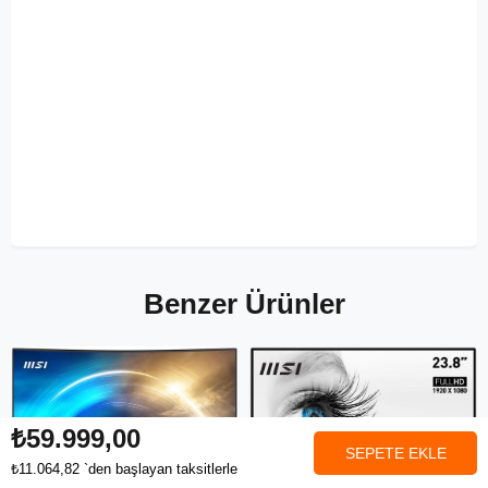
Benzer Ürünler
₺59.999,00
₺11.064,82
`den başlayan taksitlerle
Anasayfa
Favorilerim
Sepetim
Üye Girişi