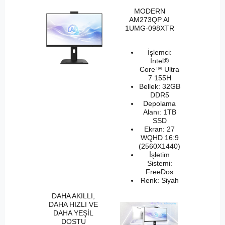
MODERN
AM273QP AI
1UMG-098XTR
İşlemci:
Intel®
Core™ Ultra
7 155H
Bellek: 32GB
DDR5
Depolama
Alanı: 1TB
SSD
Ekran: 27
WQHD 16:9
(2560X1440)
İşletim
Sistemi:
FreeDos
Renk: Siyah
DAHA AKILLI,
DAHA HIZLI VE
DAHA YEŞİL
DOSTU