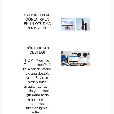
ÇALIŞIRKEN VE
ÖĞRENİRKEN
EN İYİ OTURMA
POZİSYONU
DÖRT EKRAN
DESTEĞİ
HDMI™-out ve
Thunderbolt™ 4
ile 4 adede kadar
ekrana destek
verir. Böylece
birden fazla
uygulamayı aynı
anda yönetmek
için daha fazla
ekran alanı
sunarak
üretkenliğinizi
arttırır.