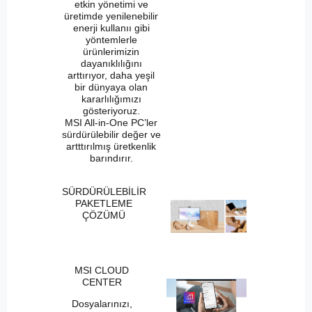
etkin yönetimi ve
üretimde yenilenebilir
enerji kullanıı gibi
yöntemlerle
ürünlerimizin
dayanıklılığını
arttırıyor, daha yeşil
bir dünyaya olan
kararlılığımızı
gösteriyoruz.
MSI All-in-One PC’ler
sürdürülebilir değer ve
artttırılmış üretkenlik
barındırır.
SÜRDÜRÜLEBİLİR
PAKETLEME
ÇÖZÜMÜ
MSI CLOUD
CENTER
Dosyalarınızı,