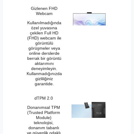
Gizlenen FHD
Webcam
Kullanılmadığında
özel yuvasına
çekilen Full HD
(FHD) webcam ile
görüntülü
görüşmeler veya
online derslerde
berrak bir görüntü
aktarımını
deneyimleyin.
Kullanmadığınızda
gizliliğiniz
garantide.
dTPM 2.0
Donanımsal TPM
(Trusted Platform
Module)
teknolojisi,
donanım tabanlı
ve güvenlik odaklı