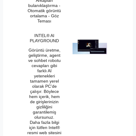
Arkaplan
bulanıklaştırma -
Otomatik görüntü
ortalama - Göz
Teması
INTEL® AI
PLAYGROUND
Görüntü üretme,
geliştirme, agent
ve sohbet robotu
cevapları gibi
farklı AI
yetenekleri
tamamen yerel
olarak PC’de
çalışır. Böylece
hem içerik, hem
de girişlerinizin
gizliliğini
garantilemiş
olursunuz.
Daha fazla bilgi
için lütfen Intel®
resmi web sitesini