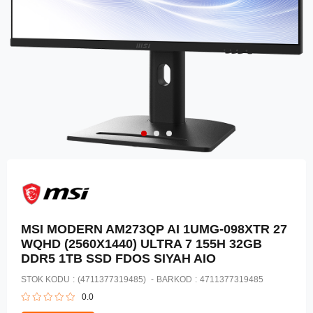
MSI MODERN AM273QP AI 1UMG-098XTR 27
WQHD (2560X1440) ULTRA 7 155H 32GB
DDR5 1TB SSD FDOS SIYAH AIO
STOK KODU
(4711377319485)
BARKOD
:
4711377319485
0.0