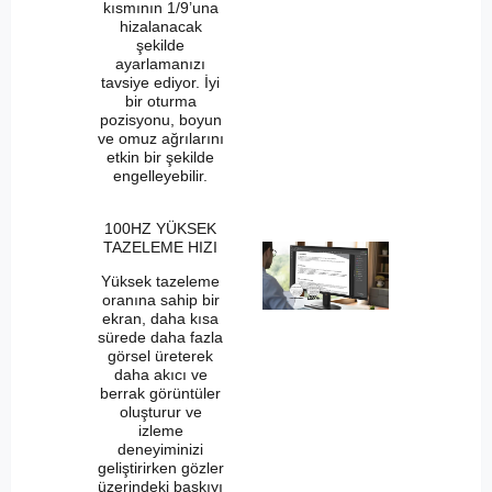
kısmının 1/9’una
hizalanacak
şekilde
ayarlamanızı
tavsiye ediyor. İyi
bir oturma
pozisyonu, boyun
ve omuz ağrılarını
etkin bir şekilde
engelleyebilir.
100HZ YÜKSEK
TAZELEME HIZI
Yüksek tazeleme
oranına sahip bir
ekran, daha kısa
sürede daha fazla
görsel üreterek
daha akıcı ve
berrak görüntüler
oluşturur ve
izleme
deneyiminizi
geliştirirken gözler
üzerindeki baskıyı