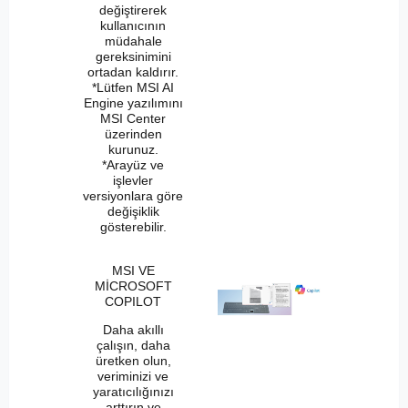
değiştirerek
kullanıcının
müdahale
gereksinimini
ortadan kaldırır.
*Lütfen MSI AI
Engine yazılımını
MSI Center
üzerinden
kurunuz.
*Arayüz ve
işlevler
versiyonlara göre
değişiklik
gösterebilir.
MSI VE
MİCROSOFT
COPILOT
Daha akıllı
çalışın, daha
üretken olun,
veriminizi ve
yaratıcılığınızı
arttırın ve