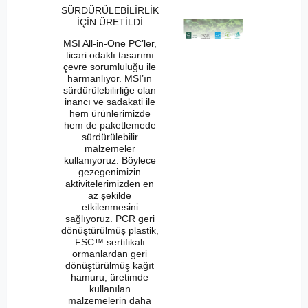
SÜRDÜRÜLEBİLİRLİK
İÇİN ÜRETİLDİ
MSI All-in-One PC’ler,
ticari odaklı tasarımı
çevre sorumluluğu ile
harmanlıyor. MSI’ın
sürdürülebilirliğe olan
inancı ve sadakati ile
hem ürünlerimizde
hem de paketlemede
sürdürülebilir
malzemeler
kullanıyoruz. Böylece
gezegenimizin
aktivitelerimizden en
az şekilde
etkilenmesini
sağlıyoruz. PCR geri
dönüştürülmüş plastik,
FSC™ sertifikalı
ormanlardan geri
dönüştürülmüş kağıt
hamuru, üretimde
kullanılan
malzemelerin daha