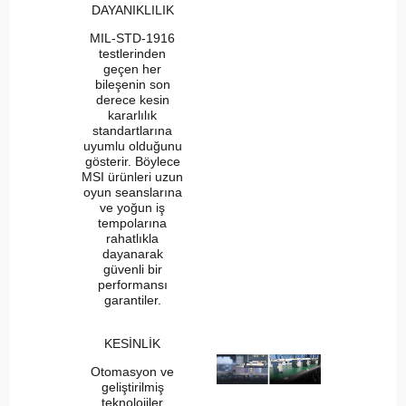
DAYANIKLILIK
MIL-STD-1916
testlerinden
geçen her
bileşenin son
derece kesin
kararlılık
standartlarına
uyumlu olduğunu
gösterir. Böylece
MSI ürünleri uzun
oyun seanslarına
ve yoğun iş
tempolarına
rahatlıkla
dayanarak
güvenli bir
performansı
garantiler.
KESİNLİK
Otomasyon ve
geliştirilmiş
teknolojiler