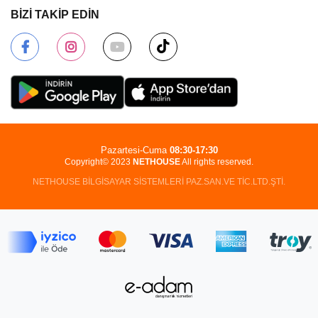
BİZİ TAKİP EDİN
Pazartesi-Cuma
08:30-17:30
Copyright© 2023
NETHOUSE
All rights reserved.
NETHOUSE BİLGİSAYAR SİSTEMLERİ PAZ.SAN.VE TİC.LTD.ŞTİ.