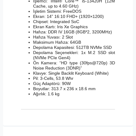
İşlemci: Intel® Core™ i5-13420H (12M
Cache, up to 4.60 GHz)
İşletim Sistemi: FreeDOS
Ekran: 14” 16:10 FHD+ (1920×1200)
Chipset: Integrated SoC
Ekran Kartı: Iris Xe Graphics
Hafıza: DDR IV 16GB (8GB*2, 3200MHz)
Hafıza Yuvası: 2 Slot
Maksimum Hafıza: 64GB
Depolama Kapasitesi: 512TB NVMe SSD
Depolama Seçenekleri: 1x M.2 SSD slot
(NVMe PCIe Gen4)
Ön Kamera: “HD type (30fps@720p) 3D
Noise Reduction (3DNR)”
Klavye: Single Backlit Keyboard (White)
Pil: 3-Cells, 53.8 Whr
Güç Adaptörü: 90W
Boyutlar: 313.7 x 236 x 18.6 mm
Ağırlık: 1.6 kg