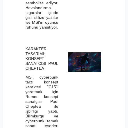
sembolize ediyor.
Havalandırma
ızgaraları içinde
gizli stilize yazılar
ise MSI'ın oyuncu
ruhunu yansıtıyor.
KARAKTER
TASARIMI:
KONSEPT
SANATÇISI PAUL
CHEPTEA
MSI, cyberpunk
tarzı konsept
karakteri "C15"i
yaratmak için
Rumen konsept
sanatçısı Paul
Cheptea ile
işbirliği yaptı.
Bilimkurgu ve
cyberpunk temalı
sanat eserleri