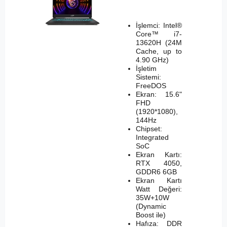
İşlemci: Intel®
Core™ i7-
13620H (24M
Cache, up to
4.90 GHz)
İşletim
Sistemi:
FreeDOS
Ekran: 15.6"
FHD
(1920*1080),
144Hz
Chipset:
Integrated
SoC
Ekran Kartı:
RTX 4050,
GDDR6 6GB
Ekran Kartı
Watt Değeri:
35W+10W
(Dynamic
Boost ile)
Hafıza: DDR