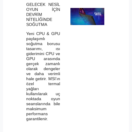
GELECEK NESİL
OYUN İÇİN
DEVRİM
NİTELİĞİNDE
SOĞUTMA
Yeni CPU & GPU
paylaşımlı
soğutma borusu
tasarımı, ısı
giderimini CPU ve
GPU arasında
gerçek zamanlı
olarak dengeler
ve daha verimli
hale getirir. MSI’ın
özel termal
yağları
kullanılarak uç
noktada oyun
seanslarında bile
maksimum
performans
garantilenir.