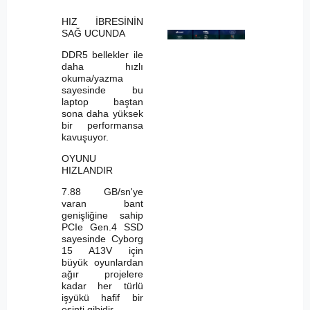
HIZ İBRESİNİN
SAĞ UCUNDA
DDR5 bellekler ile
daha hızlı
okuma/yazma
sayesinde bu
laptop baştan
sona daha yüksek
bir performansa
kavuşuyor.
OYUNU
HIZLANDIR
7.88 GB/sn'ye
varan bant
genişliğine sahip
PCIe Gen.4 SSD
sayesinde Cyborg
15 A13V için
büyük oyunlardan
ağır projelere
kadar her türlü
işyükü hafif bir
esinti gibidir.