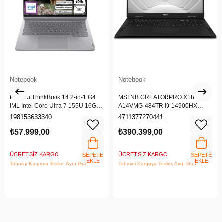
Notebook
Notebook
Lenovo ThinkBook 14 2-in-1 G4
MSI NB CREATORPRO X18 HX
IML Intel Core Ultra 7 155U 16GB
A14VMG-484TR I9-14900HX
512GB SSD 14" WUXGA IPS
128GB DDR5 RTX5000 ADA
198153633340
4711377270441
Panel Freedos Dokunmatik Ekran
GDDR6 16GB 4TB SSD 18.0
Laptop 21MX002VTR
UHD+
₺57.999,00
₺390.399,00
ÜCRETSIZ KARGO
ÜCRETSIZ KARGO
SEPETE
SEPETE
EKLE
EKLE
Tahmini Kargoya Teslim: Aynı Gün
Tahmini Kargoya Teslim: Aynı Gün