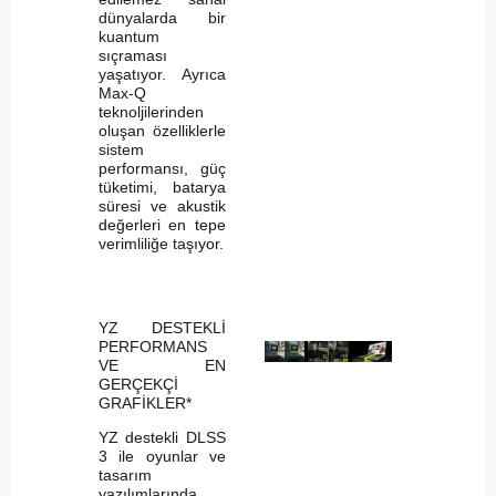
dünyalarda bir
kuantum
sıçraması
yaşatıyor. Ayrıca
Max-Q
teknoljilerinden
oluşan özelliklerle
sistem
performansı, güç
tüketimi, batarya
süresi ve akustik
değerleri en tepe
verimliliğe taşıyor.
YZ DESTEKLİ
PERFORMANS
VE EN
GERÇEKÇİ
GRAFİKLER*
YZ destekli DLSS
3 ile oyunlar ve
tasarım
yazılımlarında