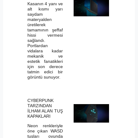
Kasanın 4 yanı ve
alt kısmı yarı
saydam
materyalden
üretilerek
tamamının şeffaf
hissi vermesi
sağlandı.
Portlardan
vidalara kadar
mekanik ve
estetik fanatikleri
için son derece
tatmin edici bir
görüntü sunuyor.
CYBERPUNK
TARZINDAN
İLHAM ALAN TUŞ
KAPAKLARI
Neon renkleriyle
öne çıkan WASD
tuşları oyunda