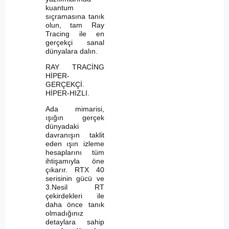
kuantum
sıçramasına tanık
olun, tam Ray
Tracing ile en
gerçekçi sanal
dünyalara dalın.
RAY TRACİNG
HİPER-
GERÇEKÇİ.
HİPER-HIZLI.
Ada mimarisi,
ışığın gerçek
dünyadaki
davranışın taklit
eden ışın izleme
hesaplarını tüm
ihtişamıyla öne
çıkarır. RTX 40
serisinin gücü ve
3.Nesil RT
çekirdekleri ile
daha önce tanık
olmadığınız
detaylara sahip