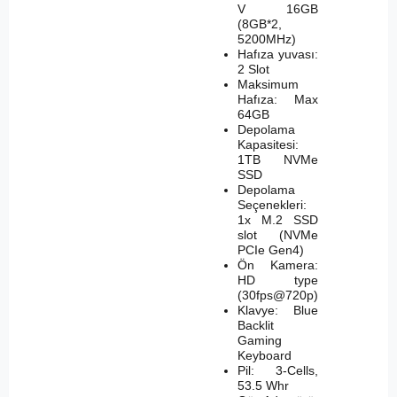
V 16GB
(8GB*2,
5200MHz)
Hafıza yuvası:
2 Slot
Maksimum
Hafıza: Max
64GB
Depolama
Kapasitesi:
1TB NVMe
SSD
Depolama
Seçenekleri:
1x M.2 SSD
slot (NVMe
PCIe Gen4)
Ön Kamera:
HD type
(30fps@720p)
Klavye: Blue
Backlit
Gaming
Keyboard
Pil: 3-Cells,
53.5 Whr