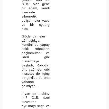
"C15" olan genç
bir adam, kendi
üzerinde
sibernetik
geliştirmeler yaptı
ve bir cyborg
oldu.
Güçlendirmeler
ağırlaştıkça,
kendini bu yapay
zeklı robotların
başkomutanı ve
lideri gibi
hissetmeye
başladı, Robotlar
onu çağırıyor gibi
hissetse de ilginç
bir şekilde bu ona
yabancı
gelmiyor…
İnsan mı makine
mi? C15, özel
kuvvetten
ayrılmayı seçti ve