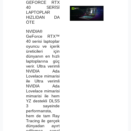
GEFORCE RTX
40 SERİSİ
LAPTOPLAR
HIZLIDAN DA
ÖTE
NVIDIA®
GeForce RTX™
40 serisi laptoplar
oyuncu ve içerik
üreticileri için
dünyanın en hızlı
laptoplarına güç
verir. Ultra verimli
NVIDIA Ada
Lovelace mimarisi
ile Ultra verimli
NVIDIA Ada
Lovelace mimarisi
mimarisi ile hem
YZ destekli DLSS
3 sayeinde
performansta,
hem de tam Ray
Tracing ile gerçek
dünyadan ayırt
edilemez sanal