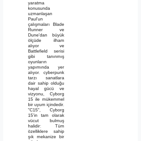
yaratma
konusunda
uzmanlaşan
Paul'un
çalışmaları Blade
Runner ve
Dune'dan büyük
ölçüde ilham
alıyor ve
Battlefield serisi
gibi tanınmış
oyunların
yapımında yer
alıyor. cyberpunk
tarzı sanatlara
dair sahip olduğu
hayal gücü ve
vizyonu, Cyborg
15 ile mükemmel
bir uyum içindedir.
"C15", Cyborg
15'in tam olarak
vücut bulmuş
halidir: Tüm
özelliklere sahip
şık mekanize bir