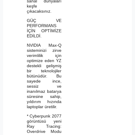
sanal dünyaları
keşfe
çıkacaksınız.
GÜÇ VE
PERFORMANS
İÇİN OPTİMİZE
EDİLDİ.
NVIDIA Max-Q
sisteminizi zirve
verimlilik için
optimize eden YZ
destekli gelişmiş
bir teknolojiler
bütünüdür. Bu
sayede ince,
sessiz ve
inanılmaz batarya
süresine sahip,
yıldırım hızında
laptoplar üretilir.
* Cyberpunk 2077
görüntüsü yeni
Ray Tracing:
Overdrive Modu