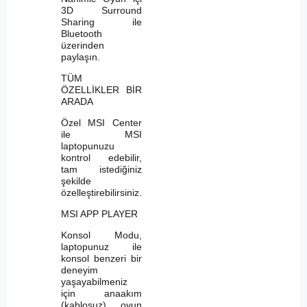
3D Surround
Sharing ile
Bluetooth
üzerinden
paylaşın.
TÜM
ÖZELLİKLER BİR
ARADA
Özel MSI Center
ile MSI
laptopunuzu
kontrol edebilir,
tam istediğiniz
şekilde
özelleştirebilirsiniz.
MSI APP PLAYER
Konsol Modu,
laptopunuz ile
konsol benzeri bir
deneyim
yaşayabilmeniz
için anaakım
(kablosuz) oyun