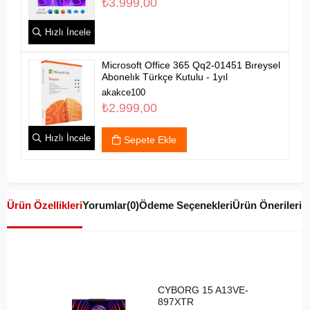
₺3.999,00
Hızlı İncele
Microsoft Office 365 Qq2-01451 Bıreysel
Abonelık Türkçe Kutulu - 1yıl
akakce100
₺2.999,00
Hızlı İncele
Sepete Ekle
Ürün Özellikleri
Yorumlar
(0)
Ödeme Seçenekleri
Ürün Önerileri
CYBORG 15 A13VE-
897XTR