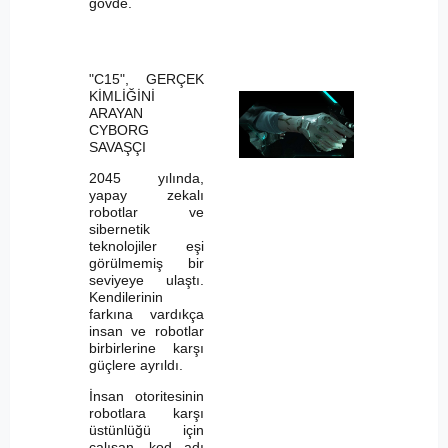
gövde.
"C15", GERÇEK
KİMLİĞİNİ
ARAYAN
CYBORG
SAVAŞÇI
2045 yılında,
yapay zekalı
robotlar ve
sibernetik
teknolojiler eşi
görülmemiş bir
seviyeye ulaştı.
Kendilerinin
farkına vardıkça
insan ve robotlar
birbirlerine karşı
güçlere ayrıldı.
İnsan otoritesinin
robotlara karşı
üstünlüğü için
çalışan, kod adı