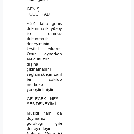
GENİŞ
TOUCHPAD
%32 daha geniş
dokunmatik yüzey
ile sınırsız
dokunmatik
deneyiminin
keyfini çıkarın.
Oyun oynarken
avucunuzun
dışına
çıkmamasını
sağlamak için zarif
bir şekilde
merkeze
yerleştirilmiştir.
GELECEK NESİL
SES DENEYİMİ
Müziği tam da
duymanız
gerektiği gibi
deneyimleyin,
Nahimic Oyun içi