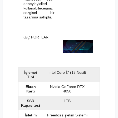
deneyleyicileri
kullanabileceğiniz
sezgisel bir
tasarıma sahiptir.
G/Ç PORTLARI
İşlemci
İntel Core İ7 (13.Nesil)
Tipi
Ekran
Nvidia GeForce RTX
Kartı
4050
SSD
1TB
Kapasitesi
İşletim
Freedos (İşletim Sistemi