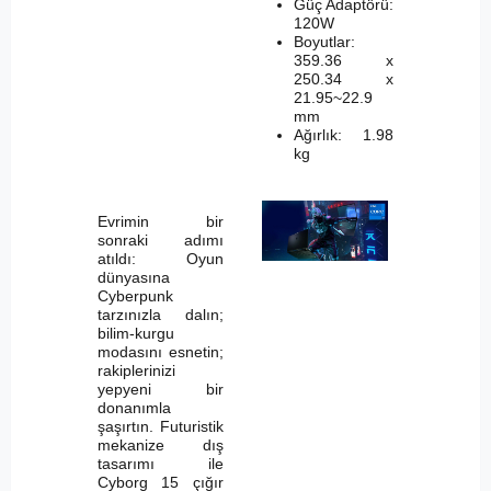
Güç Adaptörü:
120W
Boyutlar:
359.36 x
250.34 x
21.95~22.9
mm
Ağırlık: 1.98
kg
Evrimin bir
sonraki adımı
atıldı: Oyun
dünyasına
Cyberpunk
tarzınızla dalın;
bilim-kurgu
modasını esnetin;
rakiplerinizi
yepyeni bir
donanımla
şaşırtın. Futuristik
mekanize dış
tasarımı ile
Cyborg 15 çığır