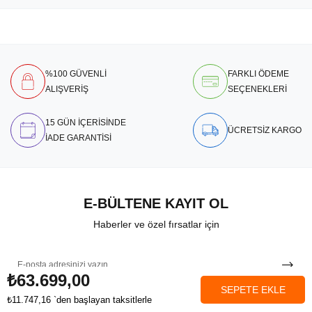
%100 GÜVENLİ
FARKLI ÖDEME
ALIŞVERİŞ
SEÇENEKLERİ
15 GÜN İÇERİSİNDE
ÜCRETSİZ KARGO
İADE GARANTİSİ
E-BÜLTENE KAYIT OL
Haberler ve özel fırsatlar için
₺63.699,00
₺11.747,16
`den başlayan taksitlerle
Anasayfa
Favorilerim
Sepetim
Üye Girişi
Kaydolarak Şartlar ve Koşullarımızı ve Gizlilik Politikamızı kabul etmiş