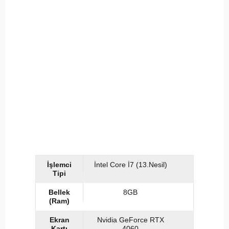
İşlemci
İntel Core İ7 (13.Nesil)
Tipi
Bellek
8GB
(Ram)
Ekran
Nvidia GeForce RTX
Kartı
4060