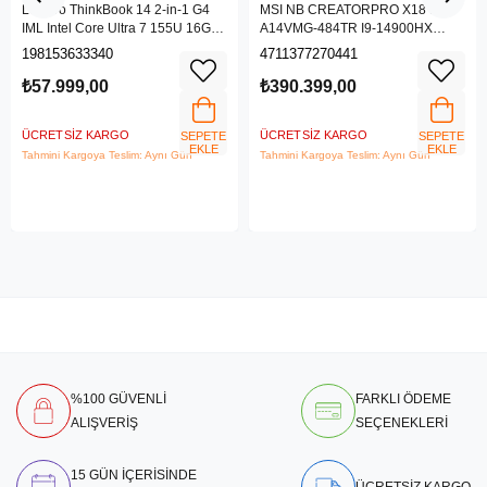
Lenovo ThinkBook 14 2-in-1 G4
MSI NB CREATORPRO X18 HX
IML Intel Core Ultra 7 155U 16GB
A14VMG-484TR I9-14900HX
512GB SSD 14" WUXGA IPS
128GB DDR5 RTX5000 ADA
198153633340
4711377270441
Panel Freedos Dokunmatik Ekran
GDDR6 16GB 4TB SSD 18.0
Laptop 21MX002VTR
UHD+
₺57.999,00
₺390.399,00
ÜCRETSIZ KARGO
ÜCRETSIZ KARGO
SEPETE
SEPETE
EKLE
EKLE
Tahmini Kargoya Teslim: Aynı Gün
Tahmini Kargoya Teslim: Aynı Gün
%100 GÜVENLİ
FARKLI ÖDEME
ALIŞVERİŞ
SEÇENEKLERİ
15 GÜN İÇERİSİNDE
ÜCRETSİZ KARGO