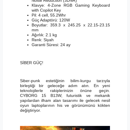
Noise Reduction (3DNR)"
Klavye: 4-Zone RGB Gaming Keyboard
with Copilot Key
Pil: 4 cell, 55.2Whr
Güç Adaptörü: 120W
Boyutlar: 359.3 x 245.25 x 22.15-23.15
mm
Ağırlık: 2.1 kg
Renk: Siyah
Garanti Süresi: 24 ay
SİBER GÜÇ!
Siber-punk estetiğinin bilim-kurgu tarzıyla
birleştiği bir geleceğe adım atın. En yeni
teknolojilerle rakiplerinizin önüne geçin.
CYBORG 15 B13W, futuristik ve mekanik
yapılardan ilham alan tasarımı ile gelecek nesil
oyun laptoplarının his ve görünümünü kökten
değiştiriyor.