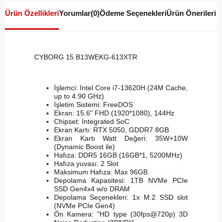
Ürün Özellikleri
Yorumlar
(0)
Ödeme Seçenekleri
Ürün Önerileri
CYBORG 15 B13WEKG-613XTR
İşlemci: Intel Core i7-13620H (24M Cache,
up to 4.90 GHz)
İşletim Sistemi: FreeDOS
Ekran: 15.6" FHD (1920*1080), 144Hz
Chipset: Integrated SoC
Ekran Kartı: RTX 5050, GDDR7 8GB
Ekran Kartı Watt Değeri: 35W+10W
(Dynamic Boost ile)
Hafıza: DDR5 16GB (16GB*1, 5200MHz)
Hafıza yuvası: 2 Slot
Maksimum Hafıza: Max 96GB
Depolama Kapasitesi: 1TB NVMe PCIe
SSD Gen4x4 w/o DRAM
Depolama Seçenekleri: 1x M.2 SSD slot
(NVMe PCIe Gen4)
Ön Kamera: "HD type (30fps@720p) 3D