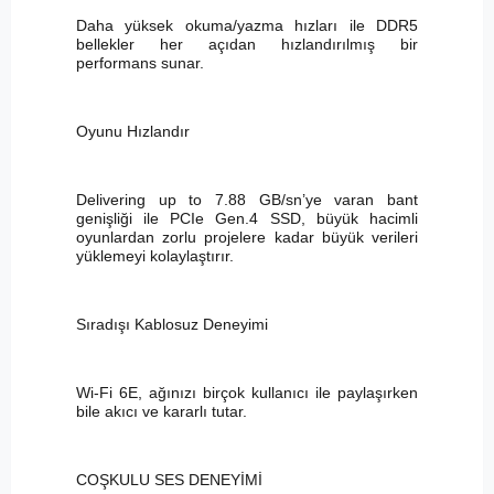
Daha yüksek okuma/yazma hızları ile DDR5
bellekler her açıdan hızlandırılmış bir
performans sunar.
Oyunu Hızlandır
Delivering up to 7.88 GB/sn’ye varan bant
genişliği ile PCIe Gen.4 SSD, büyük hacimli
oyunlardan zorlu projelere kadar büyük verileri
yüklemeyi kolaylaştırır.
Sıradışı Kablosuz Deneyimi
Wi-Fi 6E, ağınızı birçok kullanıcı ile paylaşırken
bile akıcı ve kararlı tutar.
COŞKULU SES DENEYİMİ