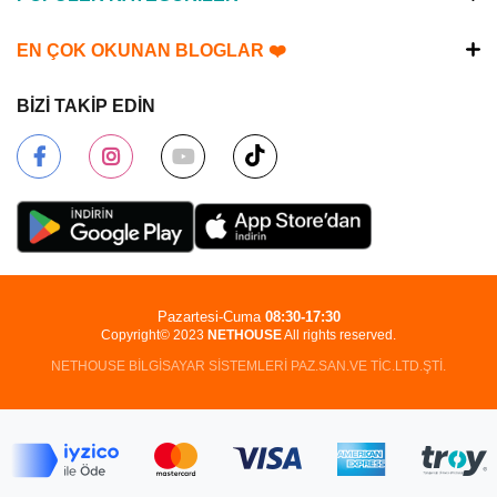
EN ÇOK OKUNAN BLOGLAR ❤️
BİZİ TAKİP EDİN
Pazartesi-Cuma
08:30-17:30
Copyright© 2023
NETHOUSE
All rights reserved.
NETHOUSE BİLGİSAYAR SİSTEMLERİ PAZ.SAN.VE TİC.LTD.ŞTİ.