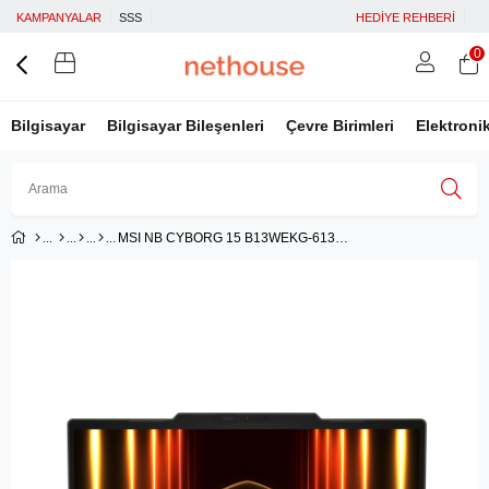
KAMPANYALAR
SSS
HEDİYE REHBERİ
0
Bilgisayar
Bilgisayar Bileşenleri
Çevre Birimleri
Elektroni
MSI NB CYBORG 15 B13WEKG-613XTR I7-13620H 16GB DDR5 RTX5050 GDDR7 8GB 1TB SSD 15.6 FHD 144Hz DOS
Üye Girişi
Üye Ol
Facebook İle Bağlan
Google İle Bağlan