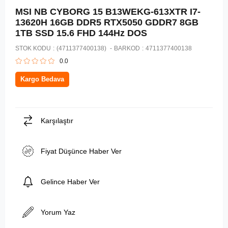
MSI NB CYBORG 15 B13WEKG-613XTR I7-
13620H 16GB DDR5 RTX5050 GDDR7 8GB
1TB SSD 15.6 FHD 144Hz DOS
STOK KODU
(4711377400138)
BARKOD
:
4711377400138
0.0
Kargo Bedava
Karşılaştır
Fiyat Düşünce Haber Ver
Gelince Haber Ver
Yorum Yaz