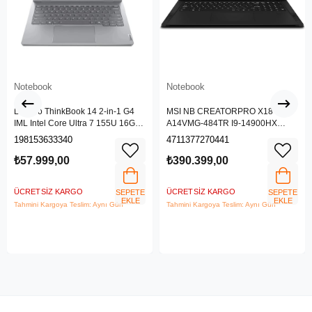
Notebook
Notebook
Lenovo ThinkBook 14 2-in-1 G4
MSI NB CREATORPRO X18 HX
IML Intel Core Ultra 7 155U 16GB
A14VMG-484TR I9-14900HX
512GB SSD 14" WUXGA IPS
128GB DDR5 RTX5000 ADA
198153633340
4711377270441
Panel Freedos Dokunmatik Ekran
GDDR6 16GB 4TB SSD 18.0
Laptop 21MX002VTR
UHD+
₺57.999,00
₺390.399,00
ÜCRETSIZ KARGO
ÜCRETSIZ KARGO
SEPETE
SEPETE
EKLE
EKLE
Tahmini Kargoya Teslim: Aynı Gün
Tahmini Kargoya Teslim: Aynı Gün