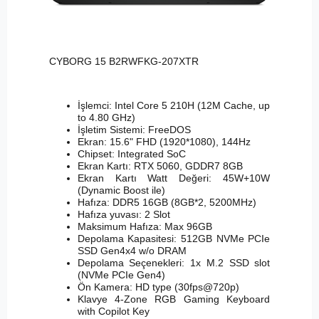
CYBORG 15 B2RWFKG-207XTR
İşlemci: Intel Core 5 210H (12M Cache, up
to 4.80 GHz)
İşletim Sistemi: FreeDOS
Ekran: 15.6" FHD (1920*1080), 144Hz
Chipset: Integrated SoC
Ekran Kartı: RTX 5060, GDDR7 8GB
Ekran Kartı Watt Değeri: 45W+10W
(Dynamic Boost ile)
Hafıza: DDR5 16GB (8GB*2, 5200MHz)
Hafıza yuvası: 2 Slot
Maksimum Hafıza: Max 96GB
Depolama Kapasitesi: 512GB NVMe PCIe
SSD Gen4x4 w/o DRAM
Depolama Seçenekleri: 1x M.2 SSD slot
(NVMe PCIe Gen4)
Ön Kamera: HD type (30fps@720p)
Klavye 4-Zone RGB Gaming Keyboard
with Copilot Key