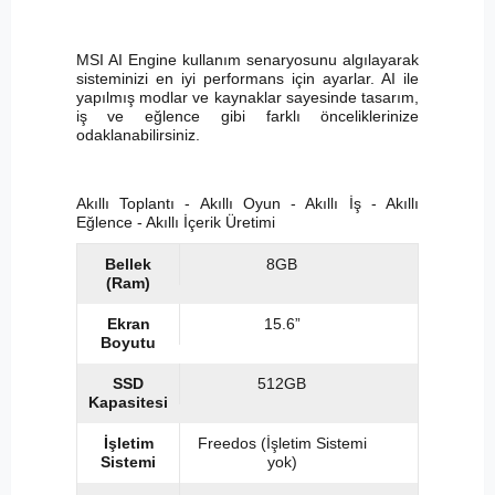
MSI AI Engine kullanım senaryosunu algılayarak
sisteminizi en iyi performans için ayarlar. AI ile
yapılmış modlar ve kaynaklar sayesinde tasarım,
iş ve eğlence gibi farklı önceliklerinize
odaklanabilirsiniz.
Akıllı Toplantı - Akıllı Oyun - Akıllı İş - Akıllı
Eğlence - Akıllı İçerik Üretimi
Bellek
8GB
(Ram)
Ekran
15.6”
Boyutu
SSD
512GB
Kapasitesi
İşletim
Freedos (İşletim Sistemi
Sistemi
yok)