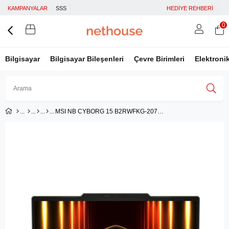
KAMPANYALAR
SSS
HEDİYE REHBERİ
0
Bilgisayar
Bilgisayar Bileşenleri
Çevre Birimleri
Elektroni
MSI NB CYBORG 15 B2RWFKG-207XTR CORE 5 210H 16GB DDR5 RTX5060 GDDR7 8GB 512GB SSD 15.6 FHD 144Hz DOS
Üye Girişi
Üye Ol
Facebook İle Bağlan
Google İle Bağlan