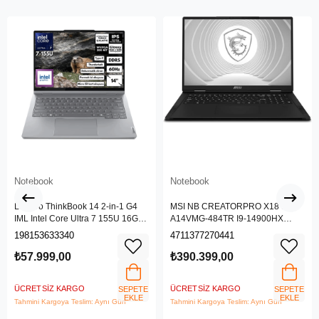
Notebook
Notebook
Lenovo ThinkBook 14 2-in-1 G4
MSI NB CREATORPRO X18 HX
IML Intel Core Ultra 7 155U 16GB
A14VMG-484TR I9-14900HX
512GB SSD 14" WUXGA IPS
128GB DDR5 RTX5000 ADA
198153633340
4711377270441
Panel Freedos Dokunmatik Ekran
GDDR6 16GB 4TB SSD 18.0
Laptop 21MX002VTR
UHD+
₺57.999,00
₺390.399,00
ÜCRETSIZ KARGO
ÜCRETSIZ KARGO
SEPETE
SEPETE
EKLE
EKLE
Tahmini Kargoya Teslim: Aynı Gün
Tahmini Kargoya Teslim: Aynı Gün