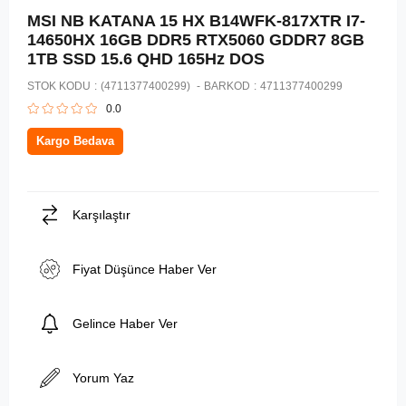
MSI NB KATANA 15 HX B14WFK-817XTR I7-
14650HX 16GB DDR5 RTX5060 GDDR7 8GB
1TB SSD 15.6 QHD 165Hz DOS
STOK KODU
(4711377400299)
BARKOD
:
4711377400299
0.0
Kargo Bedava
Karşılaştır
Fiyat Düşünce Haber Ver
Gelince Haber Ver
Yorum Yaz