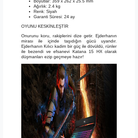
Boyutlar: 359 x 262 x 25.5 mm
Ağırlık: 2.4 kg
Renk: Siyah
Garanti Süresi: 24 ay
OYUNU KESKİNLEŞTİR
Onurunu koru, rakiplerini dize getir. Ejderhanın
mirası ile içinde taşıdığın gücü uyandır.
Ejderhanın Kılıcı kadim bir güç ile dövüldü, rünler
ile bezendi ve efsanevi Katana 15 HX olarak
düşmanları ezip geçmeye hazır!