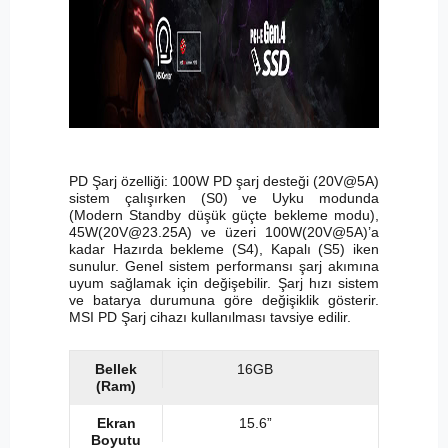
PD Şarj özelliği: 100W PD şarj desteği (20V@5A)
sistem çalışırken (S0) ve Uyku modunda
(Modern Standby düşük güçte bekleme modu),
45W(
20V@23.25A
) ve üzeri 100W(20V@5A)’a
kadar Hazırda bekleme (S4), Kapalı (S5) iken
sunulur. Genel sistem performansı şarj akımına
uyum sağlamak için değişebilir. Şarj hızı sistem
ve batarya durumuna göre değişiklik gösterir.
MSI PD Şarj cihazı kullanılması tavsiye edilir.
Bellek
16GB
(Ram)
Ekran
15.6”
Boyutu