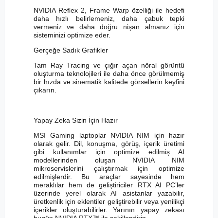
NVIDIA Reflex 2, Frame Warp özelliği ile hedefi
daha hızlı belirlemeniz, daha çabuk tepki
vermeniz ve daha doğru nişan almanız için
sisteminizi optimize eder.
Gerçeğe Sadık Grafikler
Tam Ray Tracing ve çığır açan nöral görüntü
oluşturma teknolojileri ile daha önce görülmemiş
bir hızda ve sinematik kalitede görsellerin keyfini
çıkarın.
Yapay Zeka Sizin İçin Hazır
MSI Gaming laptoplar NVIDIA NIM için hazır
olarak gelir. Dil, konuşma, görüş, içerik üretimi
gibi kullanımlar için optimize edilmiş AI
modellerinden oluşan NVIDIA NIM
mikroservislerini çalıştırmak için optimize
edilmişlerdir. Bu araçlar sayesinde hem
meraklılar hem de geliştiriciler RTX AI PC’ler
üzerinde yerel olarak AI asistanlar yazabilir,
üretkenlik için eklentiler geliştirebilir veya yenilikçi
içerikler oluşturabilirler. Yarının yapay zekası
bugün NVIDIA RTX™ ile şekillendirin.