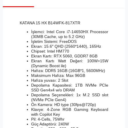
KATANA 15 HX B14WFK-817XTR
İşlemci: Intel Core i7-14650HX Processor
(30MB Cache, up to 5.2 GHz)
İşletim Sistemi: FreeDOS
Ekran: 15.6″ QHD (2560*1440), 165Hz
Chipset: Intel HM770
Ekran Kartı: RTX 5060, GDDR7 8GB
Ekran Kartı Watt Değeri: 100W+15W
(Dynamic Boost ile)
Hafıza: DDR5 16GB (16GB*1, 5600MHz)
Maksimum Hafıza: Max 96GB
Hafıza yuvası: 2 Slot
Depolama Kapasitesi: 1TB NVMe PCIe
SSD Gen4x4 w/o DRAM
Depolama Seçenekleri: 1x M.2 SSD slot
(NVMe PCIe Gen4)
Ön Kamera: HD type (30fps@720p)
Klavye: 4-Zone RGB Gaming Keyboard
with Copilot Key
Pil: 4-Cells, 75Whr
Güç Adaptörü: 240W