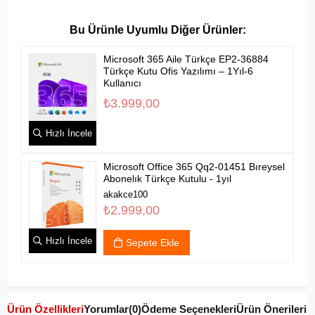
Microsoft 365 Aile Türkçe EP2-36884
Türkçe Kutu Ofis Yazılımı – 1Yıl-6
Kullanıcı
₺3.999,00
Hızlı İncele
Microsoft Office 365 Qq2-01451 Bıreysel
Abonelık Türkçe Kutulu - 1yıl
akakce100
₺2.999,00
Hızlı İncele
Sepete Ekle
Ürün Özellikleri
Yorumlar
(0)
Ödeme Seçenekleri
Ürün Önerileri