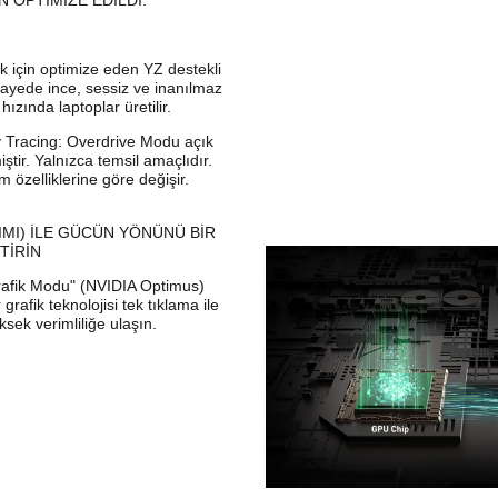
 OPTİMİZE EDİLDİ.
ik için optimize eden YZ destekli
 sayede ince, sessiz ve inanılmaz
ızında laptoplar üretilir.
 Tracing: Overdrive Modu açık
ştir. Yalnızca temsil amaçlıdır.
 özelliklerine göre değişir.
IMI) İLE GÜCÜN YÖNÜNÜ BİR
TİRİN
rafik Modu" (NVIDIA Optimus)
 grafik teknolojisi tek tıklama ile
sek verimliliğe ulaşın.