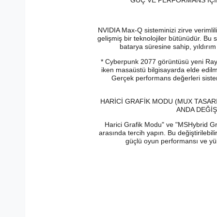
GÜÇ VE PERFORMANS İÇİN
NVIDIA Max-Q sisteminizi zirve verimlil
gelişmiş bir teknolojiler bütünüdür. Bu
batarya süresine sahip, yıldırım h
* Cyberpunk 2077 görüntüsü yeni Ray
iken masaüstü bilgisayarda elde edilmi
Gerçek performans değerleri sistem
HARİCİ GRAFİK MODU (MUX TASAR
ANDA DEĞİŞ
Harici Grafik Modu" ve "MSHybrid G
arasında tercih yapın. Bu değiştirilebilir
güçlü oyun performansı ve yük