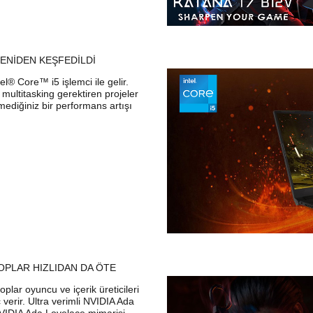
YENİDEN KEŞFEDİLDİ
l® Core™ i5 işlemci ile gelir.
 multitasking gerektiren projeler
ediğiniz bir performans artışı
OPLAR HIZLIDAN DA ÖTE
ar oyuncu ve içerik üreticileri
 verir. Ultra verimli NVIDIA Ada