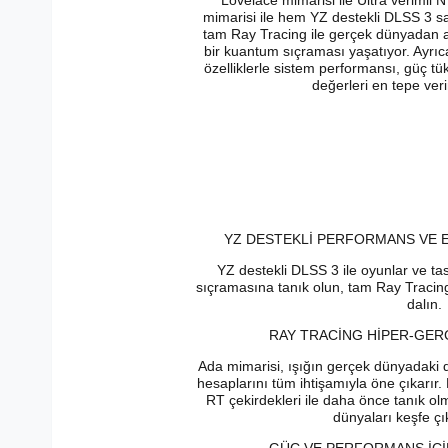
Lovelace mimarisi ile Ultra verimli
mimarisi ile hem YZ destekli DLSS 3 
tam Ray Tracing ile gerçek dünyadan a
bir kuantum sıçraması yaşatıyor. Ayrıc
özelliklerle sistem performansı, güç tü
değerleri en tepe verim
YZ DESTEKLİ PERFORMANS VE 
YZ destekli DLSS 3 ile oyunlar ve t
sıçramasına tanık olun, tam Ray Tracing
dalın.
RAY TRACİNG HİPER-GERÇE
Ada mimarisi, ışığın gerçek dünyadaki d
hesaplarını tüm ihtişamıyla öne çıkarır.
RT çekirdekleri ile daha önce tanık ol
dünyaları keşfe çı