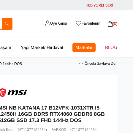
HEDİYE REHBERİ
Üye Girişi
Favorilerim
0
 Yaşam
Yapı Market/ Hırdavat
Markalar
BLOG
< < Önceki Sayfaya Dön
D 144Hz DOS
MSI NB KATANA 17 B12VFK-1031XTR I5-
12450H 16GB DDR5 RTX4060 GDDR6 8GB
512GB SSD 17.3 FHD 144Hz DOS
tok Kodu
(4711377154284)
BARKOD
:
4711377154284