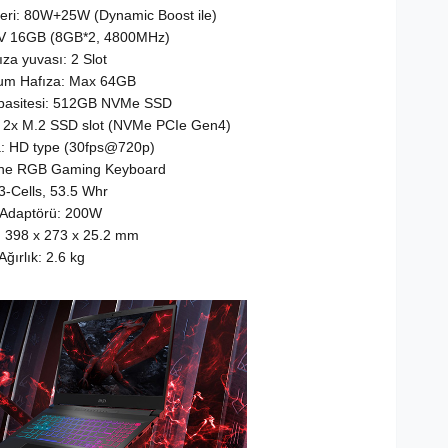
ğeri: 80W+25W (Dynamic Boost ile)
 V 16GB (8GB*2, 4800MHz)
ıza yuvası: 2 Slot
m Hafıza: Max 64GB
pasitesi: 512GB NVMe SSD
 2x M.2 SSD slot (NVMe PCIe Gen4)
: HD type (30fps@720p)
one RGB Gaming Keyboard
 3-Cells, 53.5 Whr
 Adaptörü: 200W
: 398 x 273 x 25.2 mm
Ağırlık: 2.6 kg