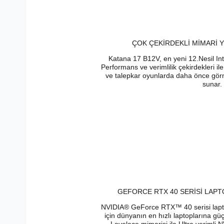
ÇOK ÇEKİRDEKLİ MİMARİ 
Katana 17 B12V, en yeni 12.Nesil Inte
Performans ve verimlilik çekirdekleri ile
ve talepkar oyunlarda daha önce görm
sunar.
GEFORCE RTX 40 SERİSİ LAPT
NVIDIA® GeForce RTX™ 40 serisi laptopl
için dünyanın en hızlı laptoplarına güç