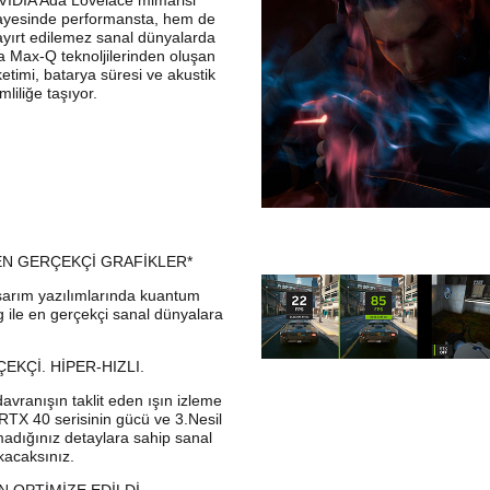
 NVIDIA Ada Lovelace mimarisi
sayesinde performansta, hem de
yırt edilemez sanal dünyalarda
a Max-Q teknoljilerinden oluşan
ketimi, batarya süresi ve akustik
liliğe taşıyor.
EN GERÇEKÇİ GRAFİKLER*
asarım yazılımlarında kuantum
 ile en gerçekçi sanal dünyalara
KÇİ. HİPER-HIZLI.
avranışın taklit eden ışın izleme
 RTX 40 serisinin gücü ve 3.Nesil
madığınız detaylara sahip sanal
kacaksınız.