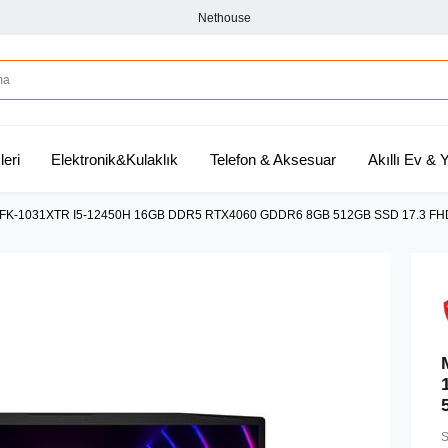
Nethouse
leri
Elektronik&Kulaklık
Telefon & Aksesuar
Akıllı Ev &
VFK-1031XTR I5-12450H 16GB DDR5 RTX4060 GDDR6 8GB 512GB SSD 17.3 FH
S