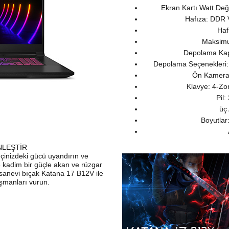
Ekran Kartı Watt De
Hafıza: DDR
Haf
Maksimu
Depolama Ka
Depolama Seçenekleri:
Ön Kamera
Klavye: 4-Z
Pil:
üç
Boyutlar
NLEŞTİR
çinizdeki gücü uyandırın ve
de kadim bir güçle akan ve rüzgar
Efsanevi bıçak Katana 17 B12V ile
şmanları vurun.