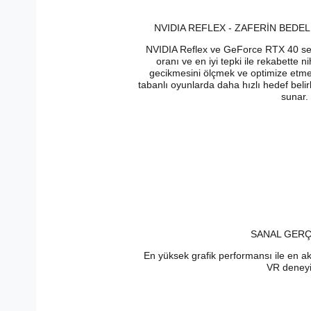
NVIDIA REFLEX - ZAFERİN BEDELİ
NVIDIA Reflex ve GeForce RTX 40 ser
oranı ve en iyi tepki ile rekabette 
gecikmesini ölçmek ve optimize etmek
tabanlı oyunlarda daha hızlı hedef beli
sunar.
SANAL GERÇ
En yüksek grafik performansı ile en ak
VR deney