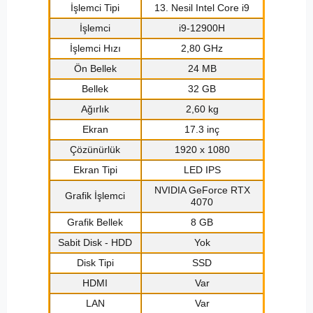
İşlemci Tipi
13. Nesil Intel Core i9
İşlemci
i9-12900H
İşlemci Hızı
2,80 GHz
Ön Bellek
24 MB
Bellek
32 GB
Ağırlık
2,60 kg
Ekran
17.3 inç
Çözünürlük
1920 x 1080
Ekran Tipi
LED IPS
NVIDIA GeForce RTX
Grafik İşlemci
4070
Grafik Bellek
8 GB
Sabit Disk - HDD
Yok
Disk Tipi
SSD
HDMI
Var
LAN
Var