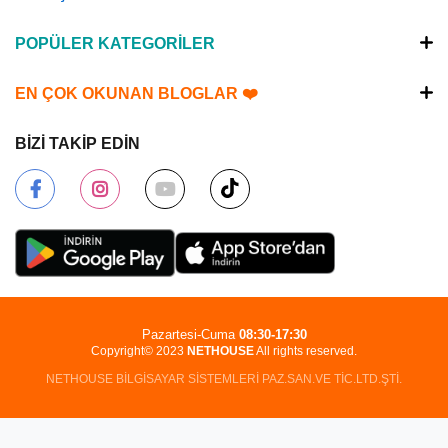
POPÜLER KATEGORİLER
EN ÇOK OKUNAN BLOGLAR ❤️
BİZİ TAKİP EDİN
Pazartesi-Cuma
08:30-17:30
Copyright© 2023
NETHOUSE
All rights reserved.
NETHOUSE BİLGİSAYAR SİSTEMLERİ PAZ.SAN.VE TİC.LTD.ŞTİ.