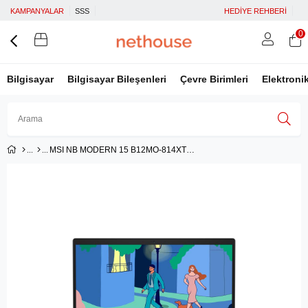
KAMPANYALAR
SSS
HEDİYE REHBERİ
0
Bilgisayar
Bilgisayar Bileşenleri
Çevre Birimleri
Elektroni
MSI NB MODERN 15 B12MO-814XTR I7-1255U 16GB DDR4 UMA 512GB SSD 15.6 FHD DOS LACIVERT
Üye Girişi
Üye Ol
Facebook İle Bağlan
Google İle Bağlan