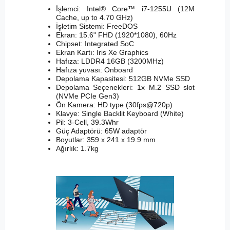
İşlemci: Intel® Core™ i7-1255U (12M
Cache, up to 4.70 GHz)
İşletim Sistemi: FreeDOS
Ekran: 15.6" FHD (1920*1080), 60Hz
Chipset: Integrated SoC
Ekran Kartı: Iris Xe Graphics
Hafıza: LDDR4 16GB (3200MHz)
Hafıza yuvası: Onboard
Depolama Kapasitesi: 512GB NVMe SSD
Depolama Seçenekleri: 1x M.2 SSD slot
(NVMe PCIe Gen3)
Ön Kamera: HD type (30fps@720p)
Klavye: Single Backlit Keyboard (White)
Pil: 3-Cell, 39.3Whr
Güç Adaptörü: 65W adaptör
Boyutlar: 359 x 241 x 19.9 mm
Ağırlık: 1.7kg