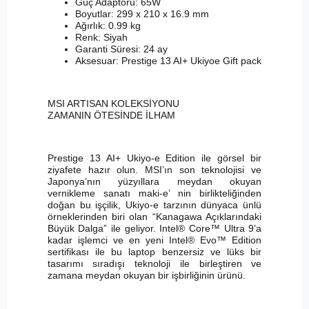
Güç Adaptörü: 65W
Boyutlar: 299 x 210 x 16.9 mm
Ağırlık: 0.99 kg
Renk: Siyah
Garanti Süresi: 24 ay
Aksesuar: Prestige 13 AI+ Ukiyoe Gift pack
MSI ARTISAN KOLEKSİYONU
ZAMANIN ÖTESİNDE İLHAM
Prestige 13 AI+ Ukiyo-e Edition ile görsel bir
ziyafete hazır olun. MSI’ın son teknolojisi ve
Japonya’nın yüzyıllara meydan okuyan
vernikleme sanatı maki-e’ nin birlikteliğinden
doğan bu işçilik, Ukiyo-e tarzının dünyaca ünlü
örneklerinden biri olan “Kanagawa Açıklarındaki
Büyük Dalga” ile geliyor. Intel® Core™ Ultra 9’a
kadar işlemci ve en yeni Intel® Evo™ Edition
sertifikası ile bu laptop benzersiz ve lüks bir
tasarımı sıradışı teknoloji ile birleştiren ve
zamana meydan okuyan bir işbirliğinin ürünü.