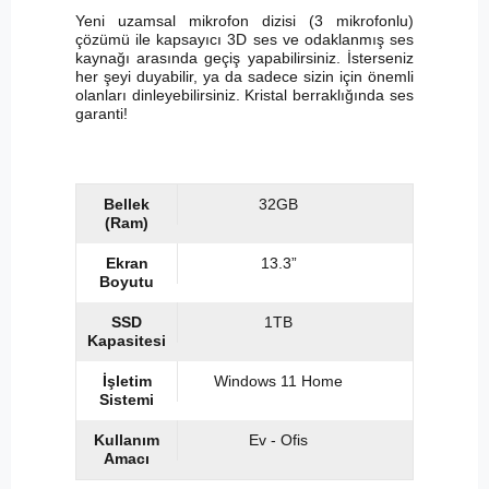
Yeni uzamsal mikrofon dizisi (3 mikrofonlu)
çözümü ile kapsayıcı 3D ses ve odaklanmış ses
kaynağı arasında geçiş yapabilirsiniz. İsterseniz
her şeyi duyabilir, ya da sadece sizin için önemli
olanları dinleyebilirsiniz. Kristal berraklığında ses
garanti!
Bellek
32GB
(Ram)
Ekran
13.3”
Boyutu
SSD
1TB
Kapasitesi
İşletim
Windows 11 Home
Sistemi
Kullanım
Ev - Ofis
Amacı