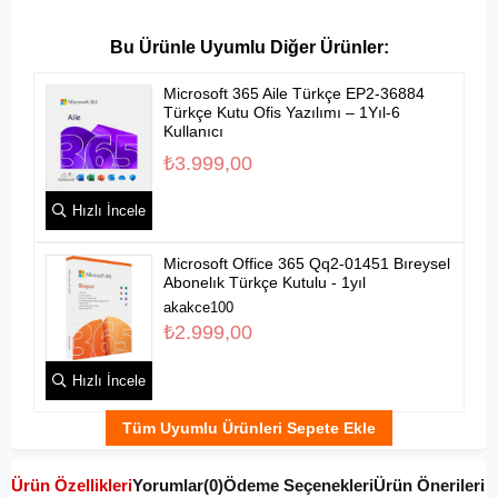
Microsoft 365 Aile Türkçe EP2-36884
Türkçe Kutu Ofis Yazılımı – 1Yıl-6
Kullanıcı
₺3.999,00
Hızlı İncele
Microsoft Office 365 Qq2-01451 Bıreysel
Abonelık Türkçe Kutulu - 1yıl
akakce100
₺2.999,00
Hızlı İncele
Tüm Uyumlu Ürünleri Sepete Ekle
Ürün Özellikleri
Yorumlar
(0)
Ödeme Seçenekleri
Ürün Önerileri