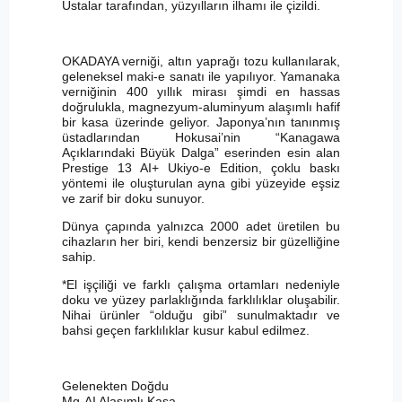
Ustalar tarafından, yüzyılların ilhamı ile çizildi.
OKADAYA verniği, altın yaprağı tozu kullanılarak,
geleneksel maki-e sanatı ile yapılıyor. Yamanaka
verniğinin 400 yıllık mirası şimdi en hassas
doğrulukla, magnezyum-aluminyum alaşımlı hafif
bir kasa üzerinde geliyor. Japonya’nın tanınmış
üstadlarından Hokusai’nin “Kanagawa
Açıklarındaki Büyük Dalga” eserinden esin alan
Prestige 13 AI+ Ukiyo-e Edition, çoklu baskı
yöntemi ile oluşturulan ayna gibi yüzeyide eşsiz
ve zarif bir doku sunuyor.
Dünya çapında yalnızca 2000 adet üretilen bu
cihazların her biri, kendi benzersiz bir güzelliğine
sahip.
*El işçiliği ve farklı çalışma ortamları nedeniyle
doku ve yüzey parlaklığında farklılıklar oluşabilir.
Nihai ürünler “olduğu gibi” sunulmaktadır ve
bahsi geçen farklılıklar kusur kabul edilmez.
Gelenekten Doğdu
Mg-AI Alaşımlı Kasa