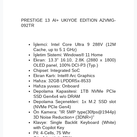
PRESTIGE 13 AI+ UKIYOE EDITION A2VMG-
092TR
İşlemci: Intel Core Ultra 9 288V (12M
Cache, up to 5.1 GHz)
İşletim Sistemi: Windows® 11 Home
Ekran: 13.3" 16:10, 2.8K (2880 x 1800)
OLED panel, 100% DCI-P3 (Typ.)
Chipset: Integrated SoC
Ekran Kartı: Intel® Arc Graphics
Hafıza: 32GB LPDDR5x-8533
Hafıza yuvası: Onboard
Depolama Kapasitesi: 1TB NVMe PCIe
SSD Gen4x4 w/o DRAM
Depolama Seçenekleri: 1x M.2 SSD slot
(NVMe PCIe Gen4)
Ön Kamera: "IR 5MP type(30fps@1944p)
3D Noise Reduction+ (3DNR+)"
Klavye: Single Backlit Keyboard (White)
with Copilot Key
Pil: 4-Cells, 75 Whr