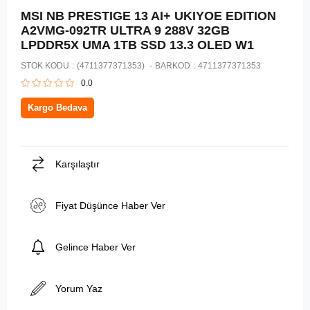
MSI NB PRESTIGE 13 AI+ UKIYOE EDITION
A2VMG-092TR ULTRA 9 288V 32GB
LPDDR5X UMA 1TB SSD 13.3 OLED W1
STOK KODU
(4711377371353)
BARKOD
:
4711377371353
0.0
Kargo Bedava
Karşılaştır
Fiyat Düşünce Haber Ver
Gelince Haber Ver
Yorum Yaz