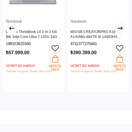
Notebook
Notebook
Lenovo ThinkBook 14 2-in-1 G4
MSI NB CREATORPRO X18 HX
IML Intel Core Ultra 7 155U 16GB
A14VMG-484TR I9-14900HX
512GB SSD 14" WUXGA IPS
128GB DDR5 RTX5000 ADA
198153633340
4711377270441
Panel Freedos Dokunmatik Ekran
GDDR6 16GB 4TB SSD 18.0
Laptop 21MX002VTR
UHD+
₺57.999,00
₺390.399,00
ÜCRETSIZ KARGO
ÜCRETSIZ KARGO
SEPETE
SEPETE
EKLE
EKLE
Tahmini Kargoya Teslim: Aynı Gün
Tahmini Kargoya Teslim: Aynı Gün