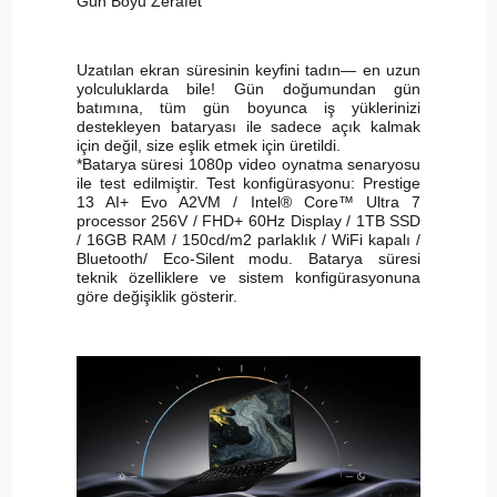
Gün Boyu Zerafet
Uzatılan ekran süresinin keyfini tadın— en uzun
yolculuklarda bile! Gün doğumundan gün
batımına, tüm gün boyunca iş yüklerinizi
destekleyen bataryası ile sadece açık kalmak
için değil, size eşlik etmek için üretildi.
*Batarya süresi 1080p video oynatma senaryosu
ile test edilmiştir. Test konfigürasyonu: Prestige
13 AI+ Evo A2VM / Intel® Core™ Ultra 7
processor 256V / FHD+ 60Hz Display / 1TB SSD
/ 16GB RAM / 150cd/m2 parlaklık / WiFi kapalı /
Bluetooth/ Eco-Silent modu. Batarya süresi
teknik özelliklere ve sistem konfigürasyonuna
göre değişiklik gösterir.