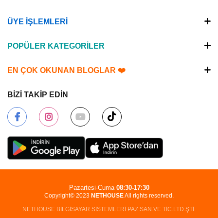
ÜYE İŞLEMLERİ
POPÜLER KATEGORİLER
EN ÇOK OKUNAN BLOGLAR ❤️
BİZİ TAKİP EDİN
Pazartesi-Cuma
08:30-17:30
Copyright© 2023
NETHOUSE
All rights reserved.
NETHOUSE BİLGİSAYAR SİSTEMLERİ PAZ.SAN.VE TİC.LTD.ŞTİ.