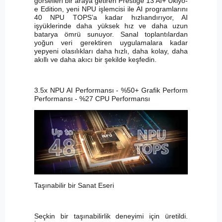
görselleri bir araya getiren Prestige 13 AI+ Ukiyo-
e Edition, yeni NPU işlemcisi ile AI programlarını
40 NPU TOPS’a kadar hızlıandırıyor, AI
işyüklerinde daha yüksek hız ve daha uzun
batarya ömrü sunuyor. Sanal toplantılardan
yoğun veri gerektiren uygulamalara kadar
yepyeni olasılıkları daha hızlı, daha kolay, daha
akıllı ve daha akıcı bir şekilde keşfedin.
3.5x NPU AI Performansı - %50+ Grafik Perform
Performansı - %27 CPU Performansı
Taşınabilir bir Sanat Eseri
Seçkin bir taşınabilirlik deneyimi için üretildi.