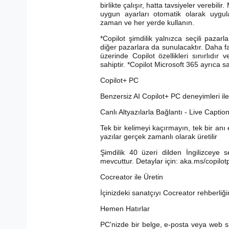
birlikte çalışır, hatta tavsiyeler verebili
uygun ayarları otomatik olarak uygu
zaman ve her yerde kullanın.
*Copilot şimdilik yalnızca seçili paza
diğer pazarlara da sunulacaktır. Daha f
üzerinde Copilot özellikleri sınırlıdır 
sahiptir. *Copilot Microsoft 365 ayrıca sat
Copilot+ PC
Benzersiz AI Copilot+ PC deneyimleri ile ü
Canlı Altyazılarla Bağlantı - Live Captio
Tek bir kelimeyi kaçırmayın, tek bir anı 
yazılar gerçek zamanlı olarak üretilir
Şimdilik 40 üzeri dilden İngilizceye 
mevcuttur. Detaylar için: aka.ms/copilot
Cocreator ile Üretin
İçinizdeki sanatçıyı Cocreator rehberliğ
Hemen Hatırlar
PC'nizde bir belge, e-posta veya web si