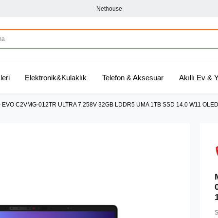
Nethouse
leri
Elektronik&Kulaklık
Telefon & Aksesuar
Akıllı Ev &
+ EVO C2VMG-012TR ULTRA 7 258V 32GB LDDR5 UMA 1TB SSD 14.0 W11 OLED
S