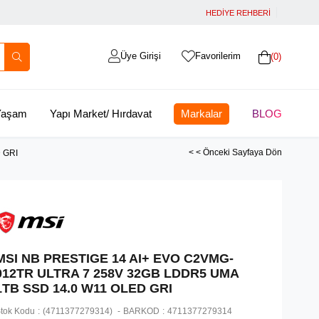
HEDİYE REHBERİ
Üye Girişi
Favorilerim
0
 Yaşam
Yapı Market/ Hırdavat
Markalar
BLOG
< < Önceki Sayfaya Dön
 GRI
MSI NB PRESTIGE 14 AI+ EVO C2VMG-
012TR ULTRA 7 258V 32GB LDDR5 UMA
1TB SSD 14.0 W11 OLED GRI
tok Kodu
(4711377279314)
BARKOD
:
4711377279314