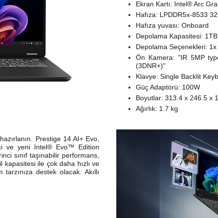
Ekran Kartı: Intel® Arc Gr
Hafıza: LPDDR5x-8533 3
Hafıza yuvası: Onboard
Depolama Kapasitesi: 1
Depolama Seçenekleri: 1x
Ön Kamera: "IR 5MP typ
(3DNR+)"
Klavye: Single Backlit Key
Güç Adaptörü: 100W
Boyutlar: 313.4 x 246.5 x
Ağırlık: 1.7 kg
e hazırlanın. Prestige 14 AI+ Evo,
ci ve yeni Intel® Evo™ Edition
irinci sınıf taşınabilir performans,
l kapasitesi ile çok daha hızlı ve
tarzınıza destek olacak. Akıllı