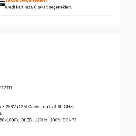
Taksit Seçenekleri
Kredi kartınıza 6 taksit seçenekleri.
012TR
ra 7 258V (12M Cache, up to 4.80 GHz)
1
2880x1800), OLED, 120Hz, 100% DCI-P3