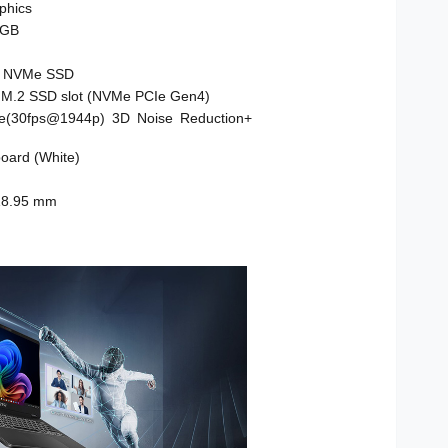
aphics
2GB
TB NVMe SSD
 M.2 SSD slot (NVMe PCIe Gen4)
e(30fps@1944p) 3D Noise Reduction+
board (White)
 18.95 mm