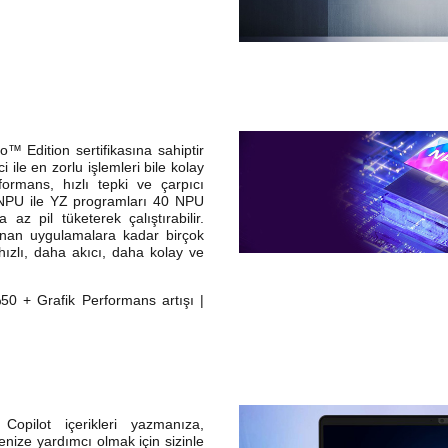
™ Edition sertifikasına sahiptir
 ile en zorlu işlemleri bile kolay
rformans, hızlı tepki ve çarpıcı
 NPU ile YZ programları 40 NPU
z pil tüketerek çalıştırabilir.
anan uygulamalara kadar birçok
 hızlı, daha akıcı, daha kolay ve
0 + Grafik Performans artışı |
 Copilot içerikleri yazmanıza,
ize yardımcı olmak için sizinle