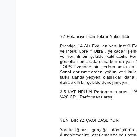
YZ Potansiyeli için Tekrar Yükseltildi
Prestige 14 AI+ Evo, en yeni Intel® Evo
ve Intel® Core™ Ultra 7'ye kadar işlemci
ve verimli bir şekilde kaldırabilir. Pe
görselleri bir arada sunarken en yeni
TOPS üzerinde bir performansla daha a
Sanal görüşmelerden yoğun veri kull
farklı alanda yepyeni olasılıkları daha
daha akıllı bir şekilde deneyimleyin.
3.5 KAT NPU AI Performans artışı | %5
%20 CPU Performans artışı
YENİ BİR YZ ÇAĞI BAŞLIYOR
Yaratıcılığınızı gerçeğe dönüştürün.
düzenlemenize, özetlemenize ve üretmen