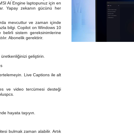
r. MSI AI Engine laptopunuz için en
lar. Yapay zekanın gücünü her
rlarda mevcuttur ve zaman içinde
azla bilgi. Copilot on Windows 10
ve belirli sistem gereksinimlerine
ılır. Abonelik gerektirir.
retkenliğinizi geliştirin.
ns
ertelemeyin. Live Captions ile alt
ses ve video tercümesi desteği
pluspcs.
inde hayata taşıyın.
tesi bulmak zaman alabilir. Artık