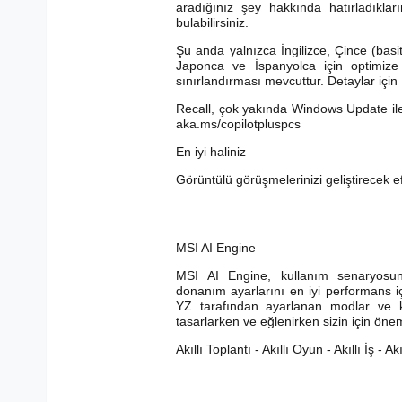
aradığınız şey hakkında hatırladıklar
bulabilirsiniz.
Şu anda yalnızca İngilizce, Çince (basit
Japonca ve İspanyolca için optimize 
sınırlandırması mevcuttur. Detaylar için
Recall, çok yakında Windows Update ile b
aka.ms/copilotpluspcs
En iyi haliniz
Görüntülü görüşmelerinizi geliştirecek e
MSI AI Engine
MSI AI Engine, kullanım senaryosun
donanım ayarlarını en iyi performans içi
YZ tarafından ayarlanan modlar ve k
tasarlarken ve eğlenirken sizin için önem
Akıllı Toplantı - Akıllı Oyun - Akıllı İş - Ak