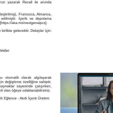
ınızı yazarak Recall ile anında
leştirilmiş), Fransızca, Almanca,
edilmiştir. İçerik ve depolama
 [https://aka.ms/nextgenaipcs].
irlikte gelecektir. Detaylar için:
fektler
u otomatik olarak algılayarak
n değiştirme özelliğine sahiptir.
aynaklar sayesinde çalışırken,
li olan öğeye odaklanabilirsiniz.
ıllı Eğlence - Akıllı İçerik Üretimi