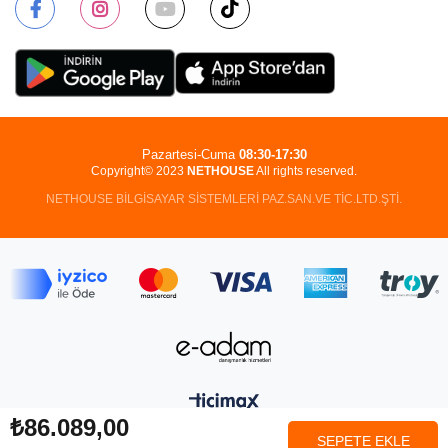
Pazartesi-Cuma
08:30-17:30
Copyright© 2023
NETHOUSE
All rights reserved.
NETHOUSE BİLGİSAYAR SİSTEMLERİ PAZ.SAN.VE TİC.LTD.ŞTİ.
₺86.089,00