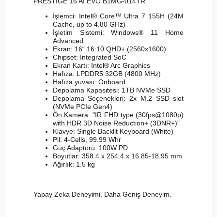
PRESTIGE 16 AI EVO B1MG-014TR
İşlemci: Intel® Core™ Ultra 7 155H (24M
Cache, up to 4.80 GHz)
İşletim Sistemi: Windows® 11 Home
Advanced
Ekran: 16“ 16:10 QHD+ (2560x1600)
Chipset: Integrated SoC
Ekran Kartı: Intel® Arc Graphics
Hafıza: LPDDR5 32GB (4800 MHz)
Hafıza yuvası: Onboard
Depolama Kapasitesi: 1TB NVMe SSD
Depolama Seçenekleri: 2x M.2 SSD slot
(NVMe PCIe Gen4)
Ön Kamera: "IR FHD type (30fps@1080p)
with HDR 3D Noise Reduction+ (3DNR+)"
Klavye: Single Backlit Keyboard (White)
Pil: 4-Cells, 99.99 Whr
Güç Adaptörü: 100W PD
Boyutlar: 358.4 x 254.4 x 16.85-18.95 mm
Ağırlık: 1.5 kg
Yapay Zeka Deneyimi. Daha Geniş Deneyim.