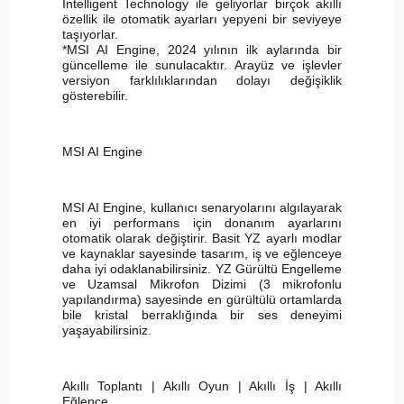
Intelligent Technology ile geliyorlar birçok akıllı
özellik ile otomatik ayarları yepyeni bir seviyeye
taşıyorlar.
*MSI AI Engine, 2024 yılının ilk aylarında bir
güncelleme ile sunulacaktır. Arayüz ve işlevler
versiyon farklılıklarından dolayı değişiklik
gösterebilir.
MSI AI Engine
MSI AI Engine, kullanıcı senaryolarını algılayarak
en iyi performans için donanım ayarlarını
otomatik olarak değiştirir. Basit YZ ayarlı modlar
ve kaynaklar sayesinde tasarım, iş ve eğlenceye
daha iyi odaklanabilirsiniz. YZ Gürültü Engelleme
ve Uzamsal Mikrofon Dizimi (3 mikrofonlu
yapılandırma) sayesinde en gürültülü ortamlarda
bile kristal berraklığında bir ses deneyimi
yaşayabilirsiniz.
Akıllı Toplantı | Akıllı Oyun | Akıllı İş | Akıllı
Eğlence