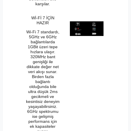
karşılar.
Wİ-Fİ 7 İÇİN
HAZIR
Wi-Fi 7 standardı,
5GHz ve 6GHz
bağlantılarda
1GBit üzeri tepe
hızlara ulaşır.
320MHz bant
genişliği ile
dikkate değer net
veri akışı sunar.
Birden fazla
bağlantı
olduğunda bile
ultra düşük 2ms
gecikmeli ve
kesintisiz deneyim
yaşayabilirsiniz.
6GHz spektrumu
ise gelişmiş
performans için
ek kapasiteler