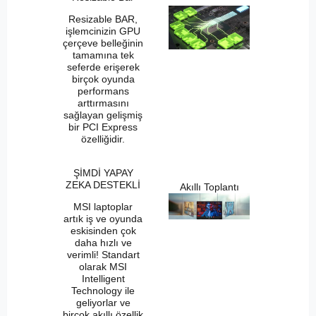
Resizable BAR,
işlemcinizin GPU
çerçeve belleğinin
tamamına tek
seferde erişerek
birçok oyunda
performans
arttırmasını
sağlayan gelişmiş
bir PCI Express
özelliğidir.
ŞİMDİ YAPAY
ZEKA DESTEKLİ
Akıllı Toplantı
MSI laptoplar
artık iş ve oyunda
eskisinden çok
daha hızlı ve
verimli! Standart
olarak MSI
Intelligent
Technology ile
geliyorlar ve
birçok akıllı özellik