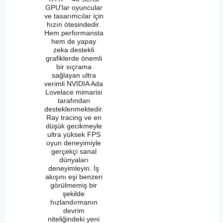
GPU'lar oyuncular
ve tasarımcılar için
hızın ötesindedir.
Hem performansta
hem de yapay
zeka destekli
grafiklerde önemli
bir sıçrama
sağlayan ultra
verimli NVIDIA Ada
Lovelace mimarisi
tarafından
desteklenmektedir.
Ray tracing ve en
düşük gecikmeyle
ultra yüksek FPS
oyun deneyimiyle
gerçekçi sanal
dünyaları
deneyimleyin. İş
akışını eşi benzeri
görülmemiş bir
şekilde
hızlandırmanın
devrim
niteliğindeki yeni