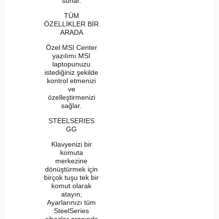
sunar.
TÜM
ÖZELLİKLER BİR
ARADA
Özel MSI Center
yazılımı MSI
laptopunuzu
istediğiniz şekilde
kontrol etmenizi
ve
özelleştirmenizi
sağlar.
STEELSERIES
GG
Klavyenizi bir
komuta
merkezine
dönüştürmek için
birçok tuşu tek bir
komut olarak
atayın;
Ayarlarınızı tüm
SteelSeries