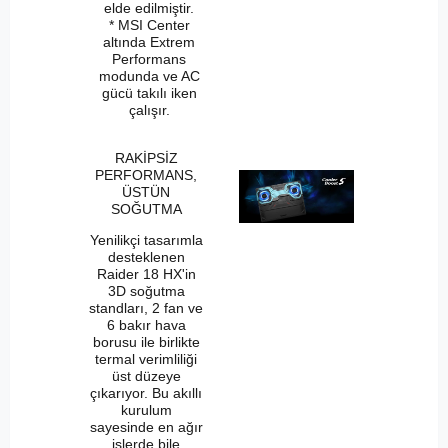
elde edilmiştir.
* MSI Center
altında Extrem
Performans
modunda ve AC
gücü takılı iken
çalışır.
RAKİPSİZ
PERFORMANS,
ÜSTÜN
SOĞUTMA
Yenilikçi tasarımla
desteklenen
Raider 18 HX'in
3D soğutma
standları, 2 fan ve
6 bakır hava
borusu ile birlikte
termal verimliliği
üst düzeye
çıkarıyor. Bu akıllı
kurulum
sayesinde en ağır
işlerde bile