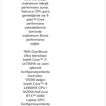
maksimum bileşik
performans sunar.
Yalnızca CPU gücü
gerektiğinde ise 8
adet P-Core
performans
çekirdeklerinin
tümünde
maksimum Boost
performansı
sağlar.
*MSI OverBoost
Ultra teknolojisi
Intel® Core™ i7-
14700HX ve üzeri
işlemcili
konfigürasyonlarda
mevcuttur.
*250W değeri
Intel® Core™ i9
14900HX CPU /
NVIDIA GeForce
RTX™ 4080
Laptop GPU
konfigürasyonlarda