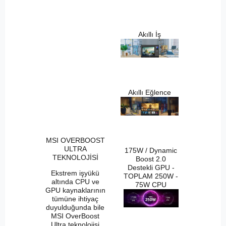
Akıllı İş
Akıllı Eğlence
MSI OVERBOOST
ULTRA
175W / Dynamic
TEKNOLOJİSİ
Boost 2.0
Destekli GPU -
Ekstrem işyükü
TOPLAM 250W -
altında CPU ve
75W CPU
GPU kaynaklarının
tümüne ihtiyaç
duyulduğunda bile
MSI OverBoost
Ultra teknolojisi