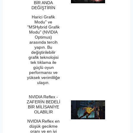
BİR ANDA
DEĞİŞTİRİN
Harici Grafik
Modu" ve
"MSHybrid Grafik
Modu" (NVIDIA
Optimus)
arasında tercih
yapın. Bu
değiştirilebilir
grafik teknolojisi
tek tıklama ile
güçlü oyun
performansı ve
yüksek verimliliğe
ulaşın.
NVIDIA Reflex -
ZAFERİN BEDELİ
BİR MİLİSANİYE
OLABİLİR
NVIDIA Reflex en
düşük gecikme
oranı ve en iyi