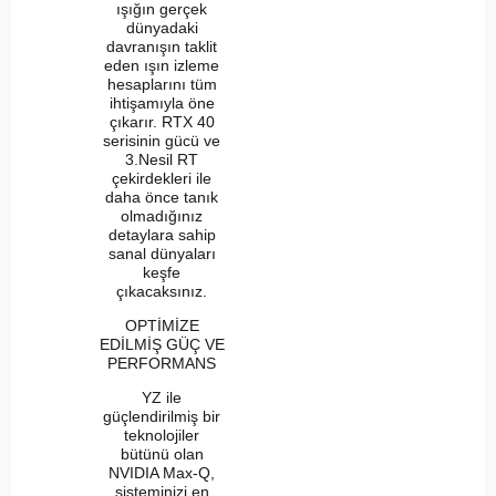
ışığın gerçek
dünyadaki
davranışın taklit
eden ışın izleme
hesaplarını tüm
ihtişamıyla öne
çıkarır. RTX 40
serisinin gücü ve
3.Nesil RT
çekirdekleri ile
daha önce tanık
olmadığınız
detaylara sahip
sanal dünyaları
keşfe
çıkacaksınız.
OPTİMİZE
EDİLMİŞ GÜÇ VE
PERFORMANS
YZ ile
güçlendirilmiş bir
teknolojiler
bütünü olan
NVIDIA Max-Q,
sisteminizi en