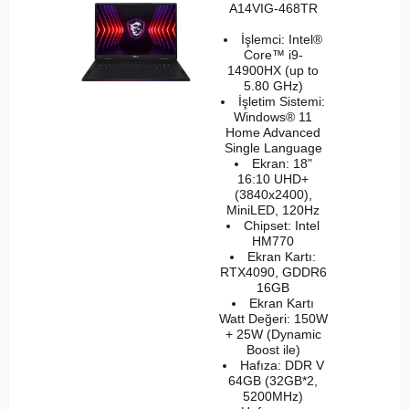
A14VIG-468TR
İşlemci: Intel®
Core™ i9-
14900HX (up to
5.80 GHz)
İşletim Sistemi:
Windows® 11
Home Advanced
Single Language
Ekran: 18"
16:10 UHD+
(3840x2400),
MiniLED, 120Hz
Chipset: Intel
HM770
Ekran Kartı:
RTX4090, GDDR6
16GB
Ekran Kartı
Watt Değeri: 150W
+ 25W (Dynamic
Boost ile)
Hafıza: DDR V
64GB (32GB*2,
5200MHz)