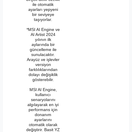
ile otomatik
ayarları yepyeni
bir seviyeye
taşıyorlar.
*MSI AI Engine ve
AI Artist 2024
yılının ilk
aylarında bir
güncelleme ile
sunulacaktır.
Arayüz ve işlevler
versiyon
farklılıklarından
dolayı değişiklik
gösterebilir.
MSI AI Engine,
kullanıcı
senaryolarını
algılayarak en iyi
performans için
donanım
ayarlarını
otomatik olarak
değiştirir. Basit YZ