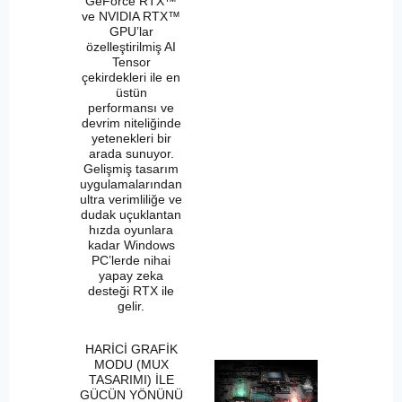
GeForce RTX™
ve NVIDIA RTX™
GPU’lar
özelleştirilmiş AI
Tensor
çekirdekleri ile en
üstün
performansı ve
devrim niteliğinde
yetenekleri bir
arada sunuyor.
Gelişmiş tasarım
uygulamalarından
ultra verimliliğe ve
dudak uçuklantan
hızda oyunlara
kadar Windows
PC’lerde nihai
yapay zeka
desteği RTX ile
gelir.
HARİCİ GRAFİK
MODU (MUX
TASARIMI) İLE
GÜCÜN YÖNÜNÜ