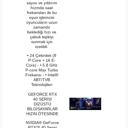
sayısı ve yıldırım
hızında saat
frekansları ile bu
oyun işlemcisi
oyuncuların uzun
zamandır
beklediği hızı ve
çabuk tepkiyi
sunmak için
üretildi.
• 24 Çekirdek (8
P-Core + 16 E-
Core) - • 5.8 GHz
P-core Max Turbo
Frekansı - • Intel®
ABT/TVB
Teknolojileri
GEFORCE RTX
40 SERİSİ
DİZÜSTÜ
BİLGİSAYARLAR
HIZIN ÖTESİNDE
NVIDIA® GeForce
RTX™ 40 Serisi