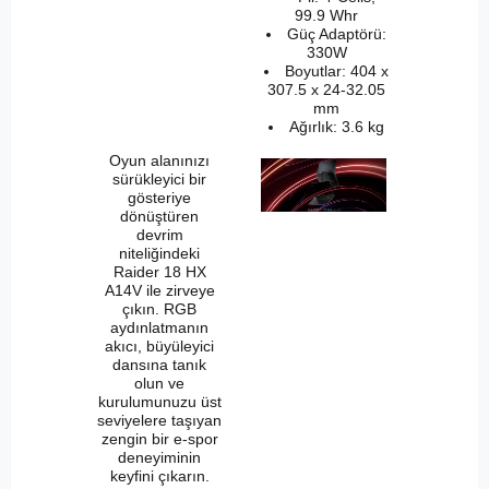
99.9 Whr
Güç Adaptörü:
330W
Boyutlar: 404 x
307.5 x 24-32.05
mm
Ağırlık: 3.6 kg
Oyun alanınızı
sürükleyici bir
gösteriye
dönüştüren
devrim
niteliğindeki
Raider 18 HX
A14V ile zirveye
çıkın. RGB
aydınlatmanın
akıcı, büyüleyici
dansına tanık
olun ve
kurulumunuzu üst
seviyelere taşıyan
zengin bir e-spor
deneyiminin
keyfini çıkarın.