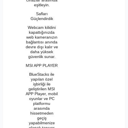
cihazlar arasında
eşitleyin.
Safları
Güçlendirdik
Webcam kilidini
kapattığınızda
web kameranızın
bağlantısı anında
devre dışı kalır ve
daha yüksek
güvenlik sunar.
MSI APP PLAYER
BlueStacks ile
yapılan özel
işbirliği ile
geliştirilen MSI
APP Player, mobil
oyunlar ve PC
platformu
arasında
hissetmeden
geçiş
yapabilmenize
olanak tanıyor