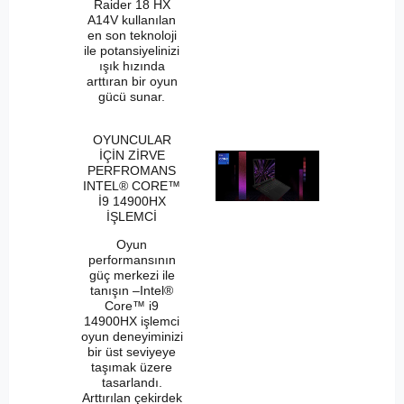
Raider 18 HX
A14V kullanılan
en son teknoloji
ile potansiyelinizi
ışık hızında
arttıran bir oyun
gücü sunar.
OYUNCULAR
İÇİN ZİRVE
PERFROMANS
INTEL® CORE™
İ9 14900HX
İŞLEMCİ
Oyun
performansının
güç merkezi ile
tanışın –Intel®
Core™ i9
14900HX işlemci
oyun deneyiminizi
bir üst seviyeye
taşımak üzere
tasarlandı.
Arttırılan çekirdek