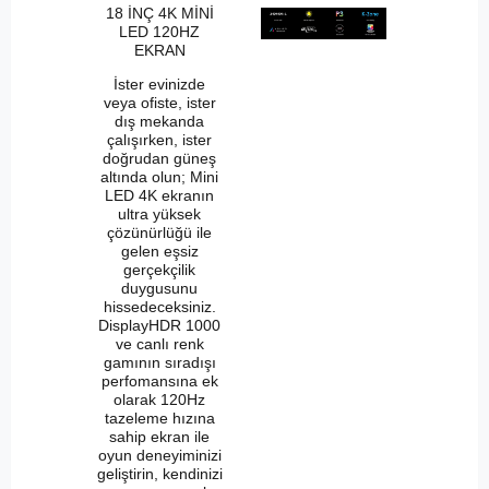
18 İNÇ 4K MİNİ
LED 120HZ
EKRAN
İster evinizde
veya ofiste, ister
dış mekanda
çalışırken, ister
doğrudan güneş
altında olun; Mini
LED 4K ekranın
ultra yüksek
çözünürlüğü ile
gelen eşsiz
gerçekçilik
duygusunu
hissedeceksiniz.
DisplayHDR 1000
ve canlı renk
gamının sıradışı
perfomansına ek
olarak 120Hz
tazeleme hızına
sahip ekran ile
oyun deneyiminizi
geliştirin, kendinizi