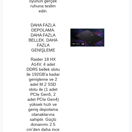
oyunun gerçek
ruhuna teslim
edin.
DAHA FAZLA
DEPOLAMA.
DAHA FAZLA
BELLEK. DAHA
FAZLA
GENİŞLEME
Raider 18 HX
A14V, 4 adet
DDR5 bellek slotu
ile 192GB’a kadar
genişleme ve 2
adet M.2 SSD
slotu ile (1 adet
PCIe Gen5, 2
adet PCIe Gen4)
yüksek hızlı ve
geniş depolama
olanaklarına
sahiptir. Güçlü
donanımı 2.5
cm’den daha ince