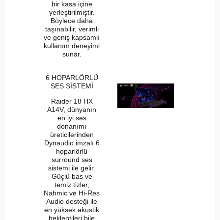
bir kasa içine
yerleştirilmiştir.
Böylece daha
taşınabilir, verimli
ve geniş kapsamlı
kullanım deneyimi
sunar.
6 HOPARLÖRLÜ
SES SİSTEMİ
Raider 18 HX
A14V, dünyanın
en iyi ses
donanımı
üreticilerinden
Dynaudio imzalı 6
hoparlörlü
surround ses
sistemi ile gelir.
Güçlü bas ve
temiz tizler,
Nahmic ve Hi-Res
Audio desteği ile
en yüksek akustik
beklentileri bile