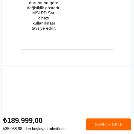
durumuna göre
değişiklik gösterir.
MSI PD Şarj
cihazı
kullanılması
tavsiye edilir.
₺189.999,00
₺35.038,98
`den başlayan taksitlerle
Anasayfa
Favorilerim
Sepetim
Üye Girişi