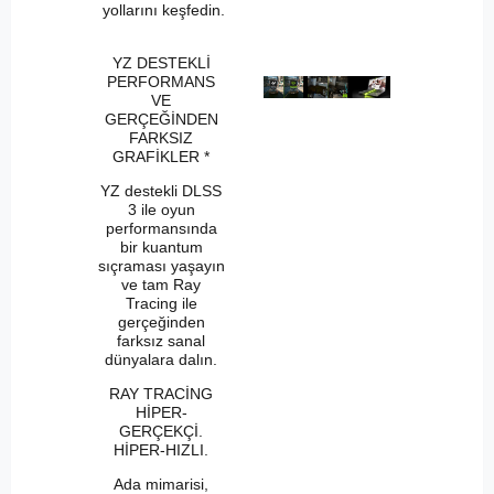
yollarını keşfedin.
YZ DESTEKLİ
PERFORMANS
VE
GERÇEĞİNDEN
FARKSIZ
GRAFİKLER *
YZ destekli DLSS
3 ile oyun
performansında
bir kuantum
sıçraması yaşayın
ve tam Ray
Tracing ile
gerçeğinden
farksız sanal
dünyalara dalın.
RAY TRACİNG
HİPER-
GERÇEKÇİ.
HİPER-HIZLI.
Ada mimarisi,