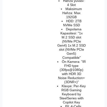
Hafıza yuvası:
4 Slot
Maksimum
Hafıza: Max
192GB
HDD: 2TB
NVMe SSD
Depolama
Kapasitesi: "1x
M.2 SSD slot
(NVMe PCIe
Gen4) 1x M.2 SSD
slot (NVMe PCIe
Gen5)
Compatible"
Ön Kamera: "IR
FHD type
(30fps@1080p)
with HDR 3D
Noise Reduction+
(3DNR+)"
Klavye: Per-Key
RGB Gaming
Keyboard by
SteelSeries with
Copilot Key
Pil: 4-Cells,