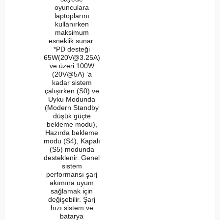
oyunculara
laptoplarını
kullanırken
maksimum
esneklik sunar.
*PD desteği
65W(
20V@3.25A
)
ve üzeri 100W
(20V@5A) ’a
kadar sistem
çalışırken (S0) ve
Uyku Modunda
(Modern Standby
düşük güçte
bekleme modu),
Hazırda bekleme
modu (S4), Kapalı
(S5) modunda
desteklenir. Genel
sistem
performansı şarj
akımına uyum
sağlamak için
değişebilir. Şarj
hızı sistem ve
batarya