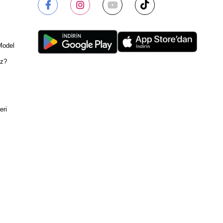
Model
ız?
eri