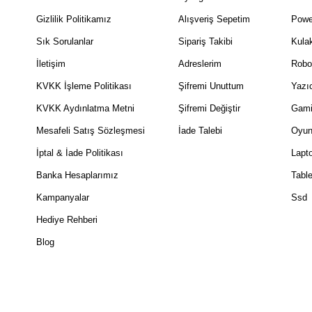
Gizlilik Politikamız
Alışveriş Sepetim
Powe
Sık Sorulanlar
Sipariş Takibi
Kulak
İletişim
Adreslerim
Robo
KVKK İşleme Politikası
Şifremi Unuttum
Yazıc
KVKK Aydınlatma Metni
Şifremi Değiştir
Gami
Mesafeli Satış Sözleşmesi
İade Talebi
Oyun
İptal & İade Politikası
Lapt
Banka Hesaplarımız
Table
Kampanyalar
Ssd
Hediye Rehberi
Blog