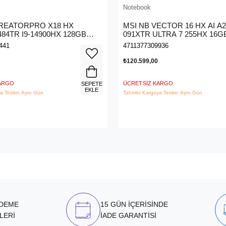
Notebook
CREATORPRO X18 HX
MSI NB VECTOR 16 HX AI 
84TR I9-14900HX 128GB
091XTR ULTRA 7 255HX 16G
5000 ADA GDDR6 16GB 4TB
RTX5070TI GDDR7 12GB 1TB
441
4711377309936
 UHD+
FHD+ 144Hz DOS
₺120.599,00
KARGO
ÜCRETSIZ KARGO
SEPETE
EKLE
a Teslim: Aynı Gün
Tahmini Kargoya Teslim: Aynı Gün
ÖDEME
15 GÜN İÇERİSİNDE
LERİ
İADE GARANTİSİ