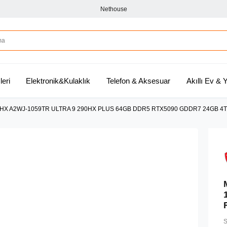
Nethouse
leri
Elektronik&Kulaklık
Telefon & Aksesuar
Akıllı Ev &
 HX A2WJ-1059TR ULTRA 9 290HX PLUS 64GB DDR5 RTX5090 GDDR7 24GB 4T
S