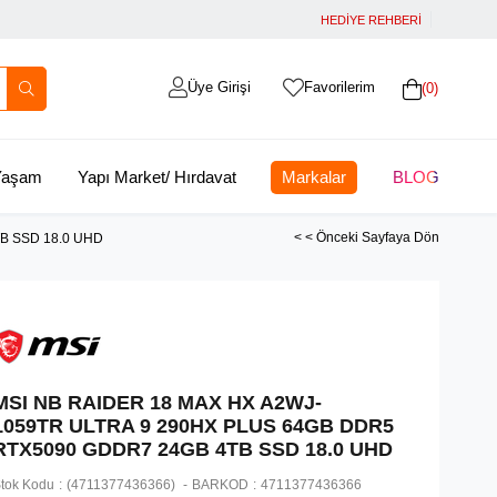
HEDİYE REHBERİ
Üye Girişi
Favorilerim
0
 Yaşam
Yapı Market/ Hırdavat
Markalar
BLOG
< < Önceki Sayfaya Dön
B SSD 18.0 UHD
MSI NB RAIDER 18 MAX HX A2WJ-
1059TR ULTRA 9 290HX PLUS 64GB DDR5
RTX5090 GDDR7 24GB 4TB SSD 18.0 UHD
tok Kodu
(4711377436366)
BARKOD
:
4711377436366