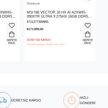
Notebook
Not
A2XWHG-
MSI NB VECTOR 16 HX AI A2XWIG-
MS
B DDR5
090XTR ULTRA 9 275HX 16GB DDR5
D2
 SSD 16.0
RTX5080 GDDR7 16GB 1TB SSD 16.0
32
4711377309905
471
QHD+ 240Hz DOS
SS
₺173.999,00
₺13
ÜCRETSIZ KARGO
ÜCR
SEPETE
SEPETE
EKLE
EKLE
Tahmini Kargoya Teslim: Aynı Gün
Tahm
HIZLI
ÜCRETSİZ KARGO
GÖNDERİ