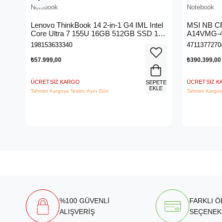
Notebook
Notebook
Lenovo ThinkBook 14 2-in-1 G4 IML Intel
MSI NB 
Core Ultra 7 155U 16GB 512GB SSD 14"
A14VMG-4
WUXGA IPS Panel Freedos Dokunmatik
DDR5 RTX
198153633340
4711377270
Ekran Laptop 21MX002VTR
SSD 18.0
₺57.999,00
₺390.399,00
ÜCRETSIZ KARGO
ÜCRETSIZ 
SEPETE
EKLE
Tahmini Kargoya Teslim: Aynı Gün
Tahmini Kargoy
%100 GÜVENLİ
FARKLI 
ALIŞVERİŞ
SEÇENEK