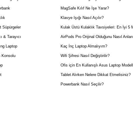
rbank
MagSafe Kılıf Ne İşe Yarar?
lık
Klavye Işığı Nasıl Açılır?
t Süpürgeler
Kulak Üstü Kulaklık Tavsiyeleri: En İyi 5 
ı & Tarayıcı
AirPods Pro Orijinal Olduğunu Nasıl Anlar
ng Laptop
Kaç İnç Laptop Almalıyım?
 Konsolu
Wifi Şifresi Nasıl Değiştirilir?
op
Ofis için En Kullanışlı Asus Laptop Modell
t
Tablet Alırken Nelere Dikkat Etmelisiniz?
Powerbank Nasıl Seçilir?