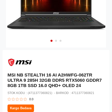
MSI NB STEALTH 16 AI A2HWFG-062TR
ULTRA 9 285H 32GB DDR5 RTX5060 GDDR7
8GB 1TB SSD 16.0 QHD+ OLED 24
STOK KODU
(4711377360821)
BARKOD
:
4711377360821
0.0
Kargo Bedava