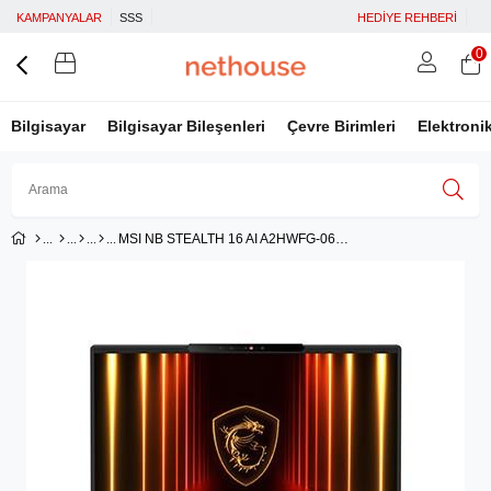
KAMPANYALAR
SSS
HEDİYE REHBERİ
0
Bilgisayar
Bilgisayar Bileşenleri
Çevre Birimleri
Elektroni
MSI NB STEALTH 16 AI A2HWFG-062TR ULTRA 9 285H 32GB DDR5 RTX5060 GDDR7 8GB 1TB SSD 16.0 QHD+ OLED 24
Üye Girişi
Üye Ol
Facebook İle Bağlan
Google İle Bağlan