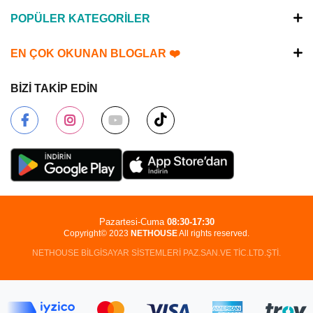
POPÜLER KATEGORİLER
EN ÇOK OKUNAN BLOGLAR ❤️
BİZİ TAKİP EDİN
Pazartesi-Cuma
08:30-17:30
Copyright© 2023
NETHOUSE
All rights reserved.
NETHOUSE BİLGİSAYAR SİSTEMLERİ PAZ.SAN.VE TİC.LTD.ŞTİ.