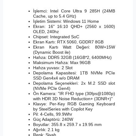
İşlemci: Intel Core Ultra 9 285H (24MB
Cache, up to 5.4 GHz)
İşletim Sistemi: Windows 11 Home
Ekran: 16" 16:10 QHD+ (2560 x 1600)
OLED, 240hz
Chipset: Integrated SoC
Ekran Kartı: RTX 5060, GDDR7 8GB
Ekran Kartı Watt Değeri: 80W+15W
(Dynamic Boost ile)
Hafıza: DDR5 32GB (16GB*2, 6400MHz)
Maksimum Hafıza: Max 96GB
Hafıza yuvası: 2 Slot
Depolama Kapasitesi: 1TB NVMe PCIe
SSD Gen4x4 w/o DRAM
Depolama Seçenekleri: 2x M.2 SSD slot
(NVMe PCIe Gen4)
Ön Kamera: "IR FHD type (30fps@1080p)
with HDR 3D Noise Reduction+ (3DNR+)"
Klavye: Per-Key RGB Gaming Keyboard
by SteelSeries with Copilot Key
Pil: 4-Cells, 99.9Whr
Güç Adaptörü: 240W
Boyutlar: 355.8 x 259.7 x 19.95 mm
Ağırlık: 2.1 kg
Renk: Siyah