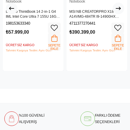
Notebook
Notebook
Lenovo ThinkBook 14 2-in-1 G4
MSI NB CREATORPRO X18 HX
IML Intel Core Ultra 7 155U 16GB
A14VMG-484TR I9-14900HX
512GB SSD 14" WUXGA IPS
128GB DDR5 RTX5000 ADA
198153633340
4711377270441
Panel Freedos Dokunmatik Ekran
GDDR6 16GB 4TB SSD 18.0
Laptop 21MX002VTR
UHD+
₺57.999,00
₺390.399,00
ÜCRETSIZ KARGO
ÜCRETSIZ KARGO
SEPETE
SEPETE
EKLE
EKLE
Tahmini Kargoya Teslim: Aynı Gün
Tahmini Kargoya Teslim: Aynı Gün
%100 GÜVENLİ
FARKLI ÖDEME
ALIŞVERİŞ
SEÇENEKLERİ