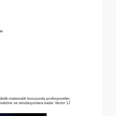
le
endislik-matematik konusunda profesyoneller,
 analizine ve simülasyonlara kadar Vector 17