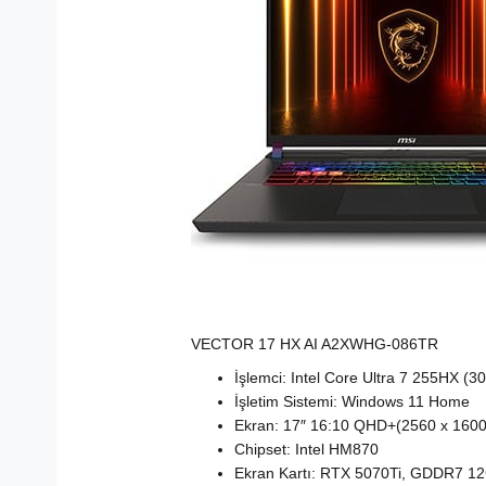
VECTOR 17 HX AI A2XWHG-086TR
İşlemci: Intel Core Ultra 7 255HX (
İşletim Sistemi: Windows 11 Home
Ekran: 17″ 16:10 QHD+(2560 x 1600
Chipset: Intel HM870
Ekran Kartı: RTX 5070Ti, GDDR7 1