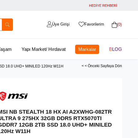
HEDİYE REHBERİ
Üye Girişi
Favorilerim
0
 Yaşam
Yapı Market/ Hırdavat
Markalar
BLOG
< < Önceki Sayfaya Dön
SD 18.0 UHD+ MINILED 120Hz W11H
MSI NB STEALTH 18 HX AI A2XWHG-082TR
ULTRA 9 275HX 32GB DDR5 RTX5070TI
GDDR7 12GB 2TB SSD 18.0 UHD+ MINILED
120Hz W11H