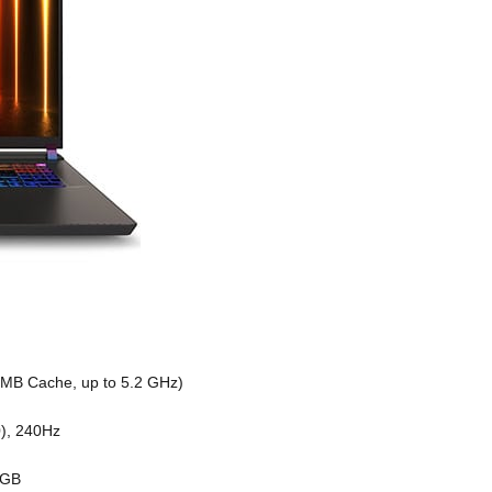
30MB Cache, up to 5.2 GHz)
), 240Hz
2GB