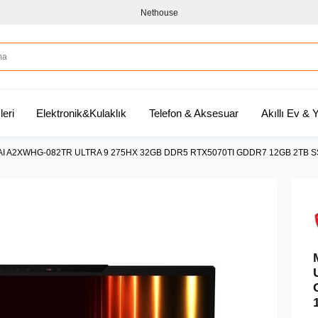
Nethouse
leri
Elektronik&Kulaklık
Telefon & Aksesuar
Akıllı Ev &
 AI A2XWHG-082TR ULTRA 9 275HX 32GB DDR5 RTX5070TI GDDR7 12GB 2TB S