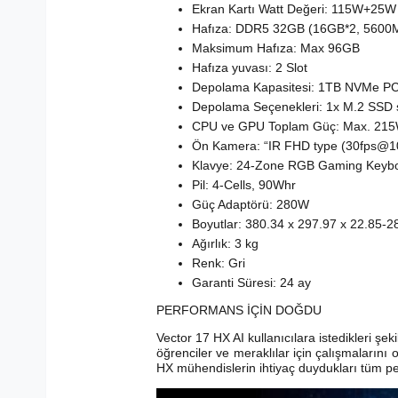
Ekran Kartı Watt Değeri: 115W+25W 
Hafıza: DDR5 32GB (16GB*2, 5600
Maksimum Hafıza: Max 96GB
Hafıza yuvası: 2 Slot
Depolama Kapasitesi: 1TB NVMe P
Depolama Seçenekleri: 1x M.2 SSD 
CPU ve GPU Toplam Güç: Max. 215W
Ön Kamera: “IR FHD type (30fps@1
Klavye: 24-Zone RGB Gaming Keyboa
Pil: 4-Cells, 90Whr
Güç Adaptörü: 280W
Boyutlar: 380.34 x 297.97 x 22.85-
Ağırlık: 3 kg
Renk: Gri
Garanti Süresi: 24 ay
PERFORMANS İÇİN DOĞDU
Vector 17 HX AI kullanıcılara istedikleri ş
öğrenciler ve meraklılar için çalışmalarını
HX mühendislerin ihtiyaç duydukları tüm per