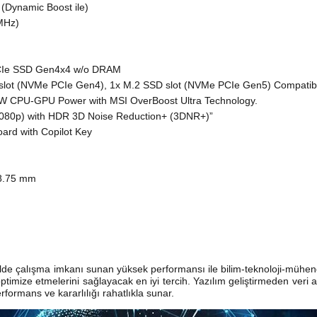
(Dynamic Boost ile)
MHz)
CIe SSD Gen4x4 w/o DRAM
slot (NVMe PCIe Gen4), 1x M.2 SSD slot (NVMe PCIe Gen5) Compatib
 CPU-GPU Power with MSI OverBoost Ultra Technology.
080p) with HDR 3D Noise Reduction+ (3DNR+)”
rd with Copilot Key
28.75 mm
ekilde çalışma imkanı sunan yüksek performansı ile bilim-teknoloji-müh
 optimize etmelerini sağlayacak en iyi tercih. Yazılım geliştirmeden veri
formans ve kararlılığı rahatlıkla sunar.