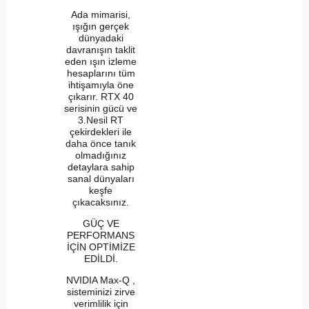
Ada mimarisi,
ışığın gerçek
dünyadaki
davranışın taklit
eden ışın izleme
hesaplarını tüm
ihtişamıyla öne
çıkarır. RTX 40
serisinin gücü ve
3.Nesil RT
çekirdekleri ile
daha önce tanık
olmadığınız
detaylara sahip
sanal dünyaları
keşfe
çıkacaksınız.
GÜÇ VE
PERFORMANS
İÇİN OPTİMİZE
EDİLDİ.
NVIDIA Max-Q ,
sisteminizi zirve
verimlilik için