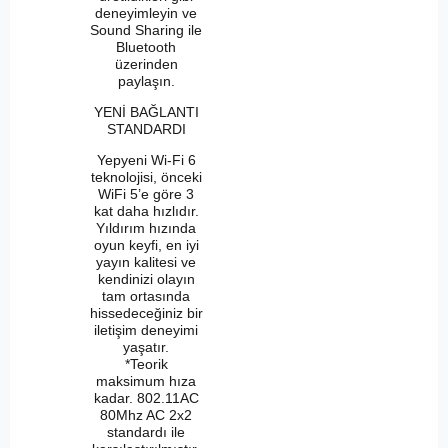
deneyimleyin ve
Sound Sharing ile
Bluetooth
üzerinden
paylaşın.
YENİ BAĞLANTI
STANDARDI
Yepyeni Wi-Fi 6
teknolojisi, önceki
WiFi 5’e göre 3
kat daha hızlıdır.
Yıldırım hızında
oyun keyfi, en iyi
yayın kalitesi ve
kendinizi olayın
tam ortasında
hissedeceğiniz bir
iletişim deneyimi
yaşatır.
*Teorik
maksimum hıza
kadar. 802.11AC
80Mhz AC 2x2
standardı ile