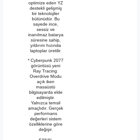
optimize eden YZ
destekli gelişmiş
bir teknolojiler
bütünüdür. Bu
sayede ince,
sessiz ve
inanılmaz batarya
süresine sahip,
yıldırım hızında
laptoplar üretilir.
* Cyberpunk 2077
görüntüsü yeni
Ray Tracing:
Overdrive Modu
açık iken
masaüstü
bilgisayarda elde
edilmiştir.
Yalnızca temsil
amaçlıdır. Gerçek
performans
değerleri sistem
özelliklerine göre
değişir.
SANAL