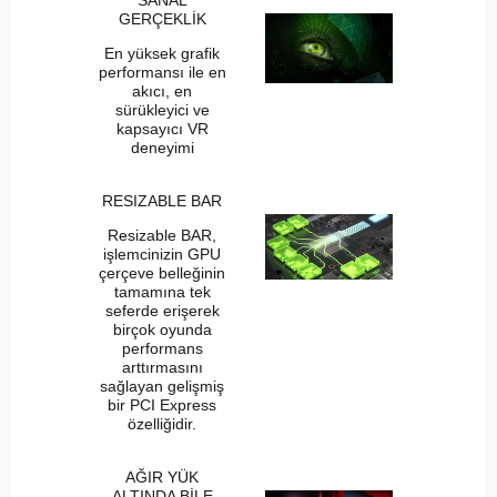
GERÇEKLİK
En yüksek grafik
performansı ile en
akıcı, en
sürükleyici ve
kapsayıcı VR
deneyimi
RESIZABLE BAR
Resizable BAR,
işlemcinizin GPU
çerçeve belleğinin
tamamına tek
seferde erişerek
birçok oyunda
performans
arttırmasını
sağlayan gelişmiş
bir PCI Express
özelliğidir.
AĞIR YÜK
ALTINDA BİLE