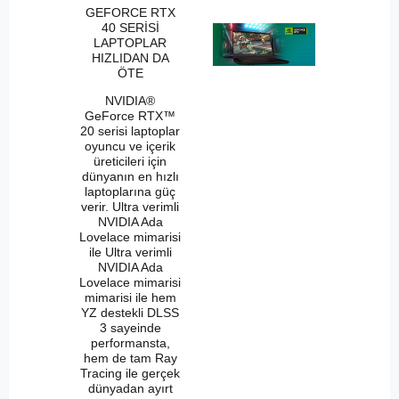
GEFORCE RTX
40 SERİSİ
LAPTOPLAR
HIZLIDAN DA
ÖTE
NVIDIA®
GeForce RTX™
20 serisi laptoplar
oyuncu ve içerik
üreticileri için
dünyanın en hızlı
laptoplarına güç
verir. Ultra verimli
NVIDIA Ada
Lovelace mimarisi
ile Ultra verimli
NVIDIA Ada
Lovelace mimarisi
mimarisi ile hem
YZ destekli DLSS
3 sayeinde
performansta,
hem de tam Ray
Tracing ile gerçek
dünyadan ayırt