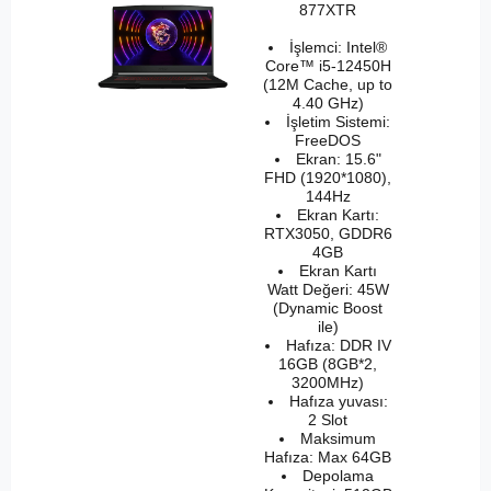
877XTR
İşlemci: Intel®
Core™ i5-12450H
(12M Cache, up to
4.40 GHz)
İşletim Sistemi:
FreeDOS
Ekran: 15.6"
FHD (1920*1080),
144Hz
Ekran Kartı:
RTX3050, GDDR6
4GB
Ekran Kartı
Watt Değeri: 45W
(Dynamic Boost
ile)
Hafıza: DDR IV
16GB (8GB*2,
3200MHz)
Hafıza yuvası:
2 Slot
Maksimum
Hafıza: Max 64GB
Depolama