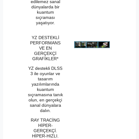
edilemez sanal
dünyalarda bir
kuantum
sıçraması
yaşatıyor.
YZ DESTEKLİ
PERFORMANS
VE EN
GERÇEKÇİ
GRAFİKLER*
YZ destekli DLSS
3 ile oyunlar ve
tasarım
yazılımlarında
kuantum
sıçramasına tanık
olun, en gerçekçi
sanal dünyalara
dalın.
RAY TRACİNG
HİPER-
GERÇEKÇİ.
HİPER-HIZLI.