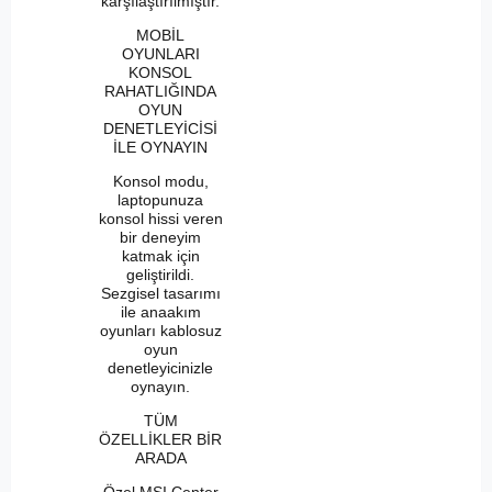
karşılaştırılmıştır.
MOBİL
OYUNLARI
KONSOL
RAHATLIĞINDA
OYUN
DENETLEYİCİSİ
İLE OYNAYIN
Konsol modu,
laptopunuza
konsol hissi veren
bir deneyim
katmak için
geliştirildi.
Sezgisel tasarımı
ile anaakım
oyunları kablosuz
oyun
denetleyicinizle
oynayın.
TÜM
ÖZELLİKLER BİR
ARADA
Özel MSI Center