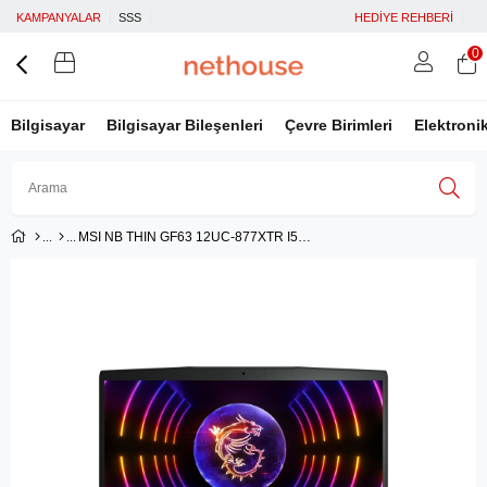
KAMPANYALAR
SSS
HEDİYE REHBERİ
0
Bilgisayar
Bilgisayar Bileşenleri
Çevre Birimleri
Elektroni
MSI NB THIN GF63 12UC-877XTR I5-12450H 16GB DDR4 RTX3050 GDDR6 4GB 512GB SSD 15.6 FHD 144Hz DOS
Üye Girişi
Üye Ol
Facebook İle Bağlan
Google İle Bağlan