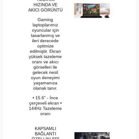
HIZINDA VE
AKICI GÖRÜNTÜ
Gaming
laptoplarımız
oyuncular için
tasarlanmış ve
ileri derecede
optimize
edilmiştir. Ekran
yüksek tazeleme
oranı ve akıcı
görselleri ile
gelecek nesil
oyun deneyimi
yaşamanıza
olanak tanır.
• 15.6" - İnce
çerçeveli ekran •
144Hz Tazeleme
oranı
KAPSAMLI
BAĞLANTI
ÖZELLİKLERİ