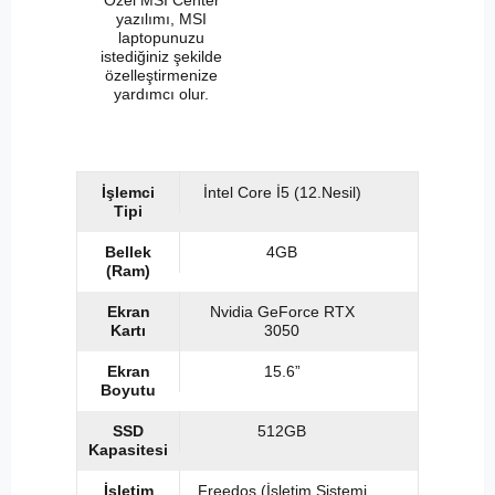
yazılımı, MSI
laptopunuzu
istediğiniz şekilde
özelleştirmenize
yardımcı olur.
İşlemci
İntel Core İ5 (12.Nesil)
Tipi
Bellek
4GB
(Ram)
Ekran
Nvidia GeForce RTX
Kartı
3050
Ekran
15.6”
Boyutu
SSD
512GB
Kapasitesi
İşletim
Freedos (İşletim Sistemi