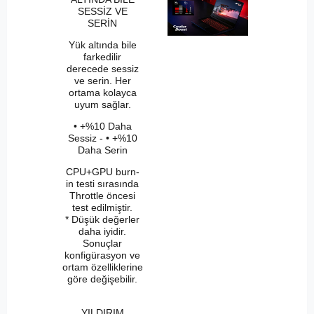
SESSİZ VE
SERİN
Yük altında bile
farkedilir
derecede sessiz
ve serin. Her
ortama kolayca
uyum sağlar.
• +%10 Daha
Sessiz - • +%10
Daha Serin
CPU+GPU burn-
in testi sırasında
Throttle öncesi
test edilmiştir.
* Düşük değerler
daha iyidir.
Sonuçlar
konfigürasyon ve
ortam özelliklerine
göre değişebilir.
YILDIRIM