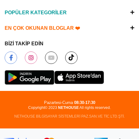
POPÜLER KATEGORİLER
EN ÇOK OKUNAN BLOGLAR ❤️
BİZİ TAKİP EDİN
Pazartesi-Cuma
08:30-17:30
Copyright© 2023
NETHOUSE
All rights reserved.
NETHOUSE BİLGİSAYAR SİSTEMLERİ PAZ.SAN.VE TİC.LTD.ŞTİ.