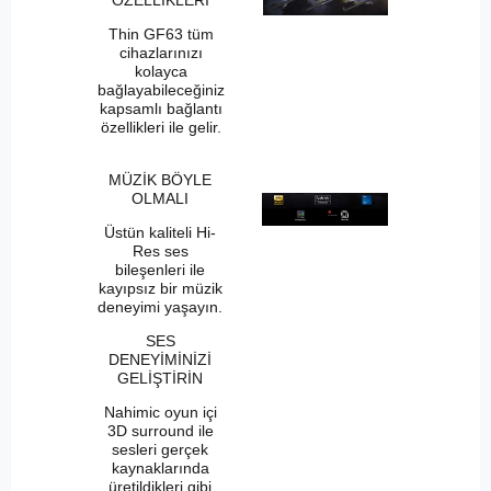
Thin GF63 tüm
cihazlarınızı
kolayca
bağlayabileceğiniz
kapsamlı bağlantı
özellikleri ile gelir.
MÜZİK BÖYLE
OLMALI
Üstün kaliteli Hi-
Res ses
bileşenleri ile
kayıpsız bir müzik
deneyimi yaşayın.
SES
DENEYİMİNİZİ
GELİŞTİRİN
Nahimic oyun içi
3D surround ile
sesleri gerçek
kaynaklarında
üretildikleri gibi