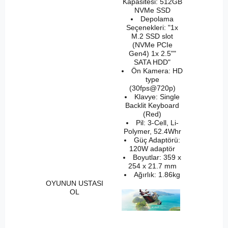
Kapasitesi: 512GB
NVMe SSD
Depolama
Seçenekleri: "1x
M.2 SSD slot
(NVMe PCIe
Gen4) 1x 2.5""
SATA HDD"
Ön Kamera: HD
type
(30fps@720p)
Klavye: Single
Backlit Keyboard
(Red)
Pil: 3-Cell, Li-
Polymer, 52.4Whr
Güç Adaptörü:
120W adaptör
Boyutlar: 359 x
254 x 21.7 mm
Ağırlık: 1.86kg
OYUNUN USTASI
OL