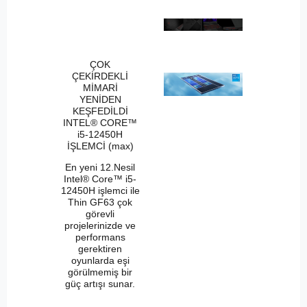
ÇOK
ÇEKİRDEKLİ
MİMARİ
YENİDEN
KEŞFEDİLDİ
INTEL® CORE™
i5-12450H
İŞLEMCİ (max)
En yeni 12.Nesil
Intel® Core™ i5-
12450H işlemci ile
Thin GF63 çok
görevli
projelerinizde ve
performans
gerektiren
oyunlarda eşi
görülmemiş bir
güç artışı sunar.