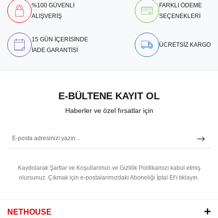
%100 GÜVENLİ
FARKLI ÖDEME
ALIŞVERİŞ
SEÇENEKLERİ
15 GÜN İÇERİSİNDE
ÜCRETSİZ KARGO
İADE GARANTİSİ
E-BÜLTENE KAYIT OL
Haberler ve özel fırsatlar için
Kaydolarak Şartlar ve Koşullarımızı ve Gizlilik Politikamızı kabul etmiş
olursunuz.
Çıkmak için e-postalarımızdaki Aboneliği İptal Et’i tıklayın.
NETHOUSE