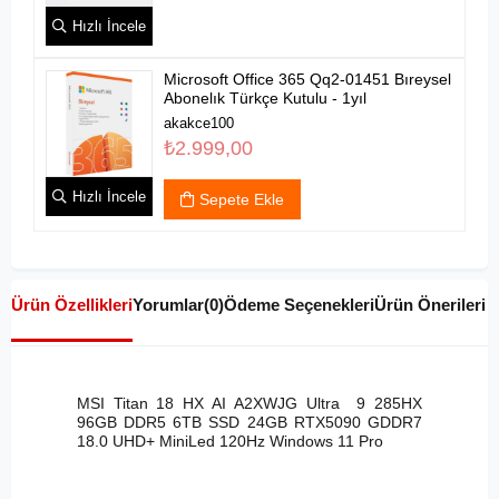
Hızlı İncele
Microsoft Office 365 Qq2-01451 Bıreysel
Abonelık Türkçe Kutulu - 1yıl
akakce100
₺2.999,00
Hızlı İncele
Sepete Ekle
Ürün Özellikleri
Yorumlar
(0)
Ödeme Seçenekleri
Ürün Önerileri
MSI Titan 18 HX AI A2XWJG Ultra 9 285HX
96GB DDR5 6TB SSD 24GB RTX5090 GDDR7
18.0 UHD+ MiniLed 120Hz Windows 11 Pro