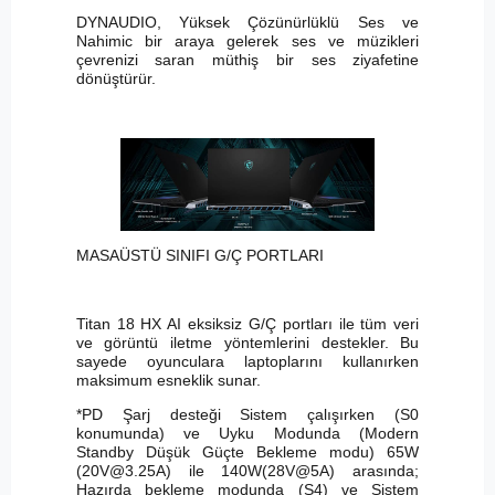
DYNAUDIO, Yüksek Çözünürlüklü Ses ve
Nahimic bir araya gelerek ses ve müzikleri
çevrenizi saran müthiş bir ses ziyafetine
dönüştürür.
MASAÜSTÜ SINIFI G/Ç PORTLARI
Titan 18 HX AI eksiksiz G/Ç portları ile tüm veri
ve görüntü iletme yöntemlerini destekler. Bu
sayede oyunculara laptoplarını kullanırken
maksimum esneklik sunar.
*PD Şarj desteği Sistem çalışırken (S0
konumunda) ve Uyku Modunda (Modern
Standby Düşük Güçte Bekleme modu) 65W
(
20V@3.25A
) ile 140W(28V@5A) arasında;
Hazırda bekleme modunda (S4) ve Sistem