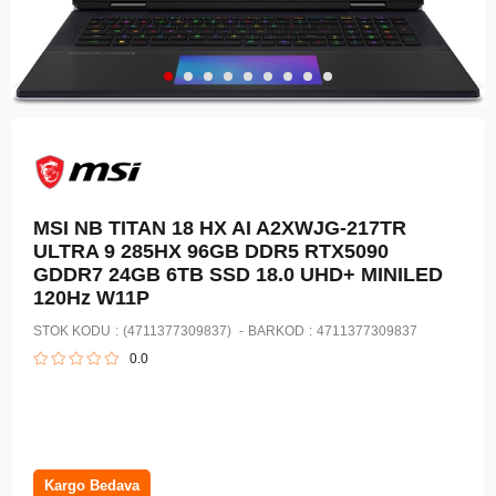
MSI NB TITAN 18 HX AI A2XWJG-217TR
ULTRA 9 285HX 96GB DDR5 RTX5090
GDDR7 24GB 6TB SSD 18.0 UHD+ MINILED
120Hz W11P
STOK KODU
(4711377309837)
BARKOD
:
4711377309837
0.0
Kargo Bedava