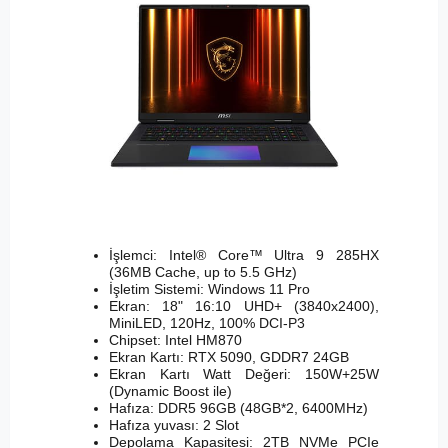
İşlemci: Intel® Core™ Ultra 9 285HX
(36MB Cache, up to 5.5 GHz)
İşletim Sistemi: Windows 11 Pro
Ekran: 18" 16:10 UHD+ (3840x2400),
MiniLED, 120Hz, 100% DCI-P3
Chipset: Intel HM870
Ekran Kartı: RTX 5090, GDDR7 24GB
Ekran Kartı Watt Değeri: 150W+25W
(Dynamic Boost ile)
Hafıza: DDR5 96GB (48GB*2, 6400MHz)
Hafıza yuvası: 2 Slot
Depolama Kapasitesi: 2TB NVMe PCIe