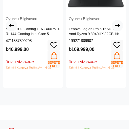
Oyuncu Bilgisayarı
Oyuncu Bilgisayarı
ASUS TUF Gaming F16 FX607VU-
Lenovo Legion Pro 5 16ADR10
RL144-Gaming Intel Core 5
Amd Ryzen 9 8940HX 32GB 1tb
Processor 210H 16GB 512GB
SSD Rtx 5070 8gb 16" Wqxga
4711387899298
199271809907
SSD NVIDIA GeForce RTX 4050
(2560X1600) IPS Panel 240Hz
6GB (140W) 144Hz 16" FHD+
115W Freedos Taşınabilir Dizüstü
₺46.999,00
₺109.999,00
Freedos Taşınabilir Dizüstü
Bilgisayar 83LT0046TR
Bilgisayar
ÜCRETSIZ KARGO
ÜCRETSIZ KARGO
SEPETE
SEPETE
EKLE
EKLE
Tahmini Kargoya Teslim: Aynı Gün
Tahmini Kargoya Teslim: Aynı Gün