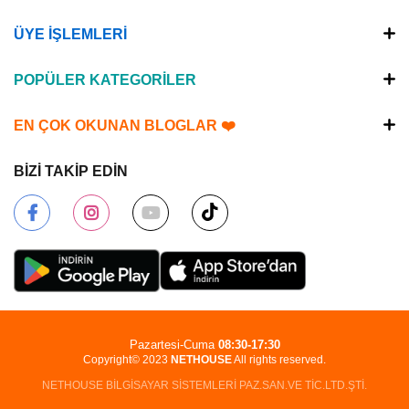
ÜYE İŞLEMLERİ
POPÜLER KATEGORİLER
EN ÇOK OKUNAN BLOGLAR ❤️
BİZİ TAKİP EDİN
Pazartesi-Cuma
08:30-17:30
Copyright© 2023
NETHOUSE
All rights reserved.
NETHOUSE BİLGİSAYAR SİSTEMLERİ PAZ.SAN.VE TİC.LTD.ŞTİ.