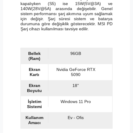
kapalıyken (S5) ise 15W(5V@3A) ve
140W(28V@5A) arasında değişebilir. Genel
sistem performansı şarj akımına uyum sağlamak
için değişir. Şarj süresi sistem ve batarya
durumuna göre değişiklik gösterecektir. MSI PD
Şarj cihazı kullanılması tavsiye edilir.
Bellek
96GB
(Ram)
Ekran
Nvidia GeForce RTX
Kartı
5090
Ekran
18''
Boyutu
İşletim
Windows 11 Pro
Sistemi
Kullanım
Ev - Ofis
Amacı