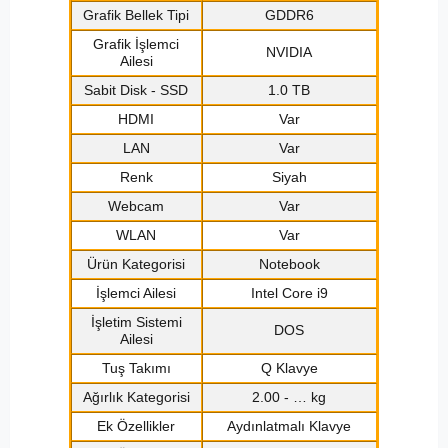
Grafik Bellek Tipi
GDDR6
Grafik İşlemci
NVIDIA
Ailesi
Sabit Disk - SSD
1.0 TB
HDMI
Var
LAN
Var
Renk
Siyah
Webcam
Var
WLAN
Var
Ürün Kategorisi
Notebook
İşlemci Ailesi
Intel Core i9
İşletim Sistemi
DOS
Ailesi
Tuş Takımı
Q Klavye
Ağırlık Kategorisi
2.00 - … kg
Ek Özellikler
Aydınlatmalı Klavye