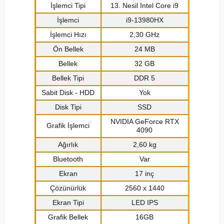
İşlemci Tipi
13. Nesil Intel Core i9
İşlemci
i9-13980HX
İşlemci Hızı
2,30 GHz
Ön Bellek
24 MB
Bellek
32 GB
Bellek Tipi
DDR 5
Sabit Disk - HDD
Yok
Disk Tipi
SSD
NVIDIA GeForce RTX
Grafik İşlemci
4090
Ağırlık
2,60 kg
Bluetooth
Var
Ekran
17 inç
Çözünürlük
2560 x 1440
Ekran Tipi
LED IPS
Grafik Bellek
16GB