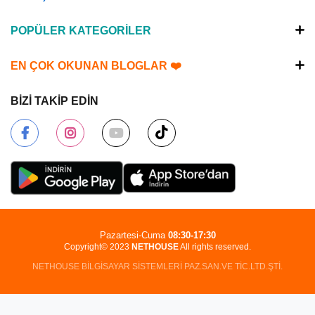
POPÜLER KATEGORİLER
EN ÇOK OKUNAN BLOGLAR ❤️
BİZİ TAKİP EDİN
Pazartesi-Cuma
08:30-17:30
Copyright© 2023
NETHOUSE
All rights reserved.
NETHOUSE BİLGİSAYAR SİSTEMLERİ PAZ.SAN.VE TİC.LTD.ŞTİ.