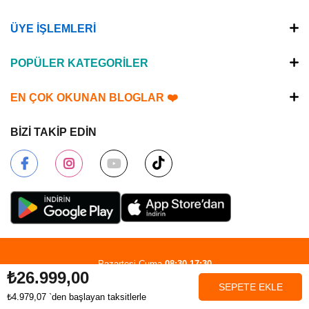
ÜYE İŞLEMLERİ
POPÜLER KATEGORİLER
EN ÇOK OKUNAN BLOGLAR ❤️
BİZİ TAKİP EDİN
Pazartesi-Cuma
08:30-17:30
₺26.999,00
Copyright© 2023
NETHOUSE
All rights reserved.
NETHOUSE BİLGİSAYAR SİSTEMLERİ PAZ.SAN.VE TİC.LTD.ŞTİ.
₺4.979,07
`den başlayan taksitlerle
Anasayfa
Favorilerim
Sepetim
Üye Girişi