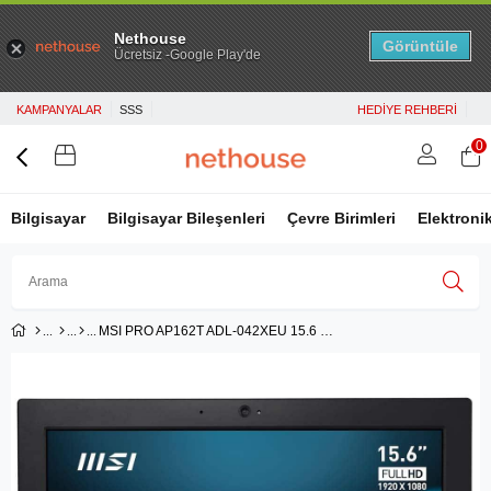
Nethouse
Görüntüle
Ücretsiz -Google Play'de
KAMPANYALAR
SSS
HEDİYE REHBERİ
0
Bilgisayar
Bilgisayar Bileşenleri
Çevre Birimleri
Elektroni
MSI PRO AP162T ADL-042XEU 15.6 FHD INTEL N100 8GB DDR4 256GB SSD FDOS DOKUNMATIK SIYAH AIO PC
Üye Girişi
Üye Ol
Facebook İle Bağlan
Google İle Bağlan