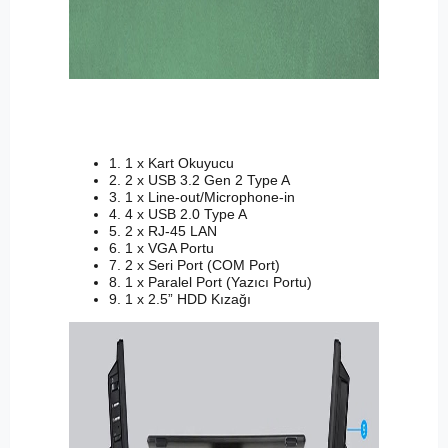
1. 1 x Kart Okuyucu
2. 2 x USB 3.2 Gen 2 Type A
3. 1 x Line-out/Microphone-in
4. 4 x USB 2.0 Type A
5. 2 x RJ-45 LAN
6. 1 x VGA Portu
7. 2 x Seri Port (COM Port)
8. 1 x Paralel Port (Yazıcı Portu)
9. 1 x 2.5” HDD Kızağı