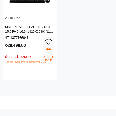
All İn One
MSI PRO AP162T ADL-017XEU
15.6 FHD 16:9 (1920X1080) N100
4GB DDR4 256GB SSD DOS AIO
4711377166041
PC
₺28.499,00
ÜCRETSIZ KARGO
SEPETE
EKLE
Tahmini Kargoya Teslim: Aynı Gün