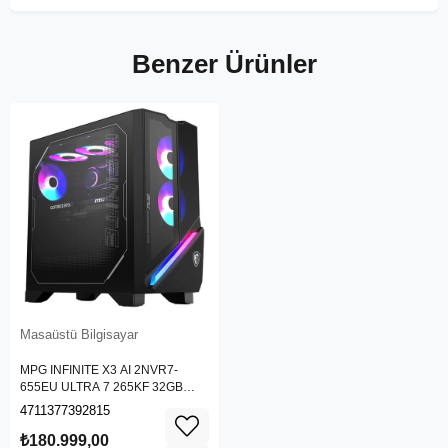
Benzer Ürünler
Masaüstü Bilgisayar
MPG INFINITE X3 AI 2NVR7-
655EU ULTRA 7 265KF 32GB
DDR5 1TB SSD RTX 5070 Ti
4711377392815
VENTUS 3X 16G W11 GAMING
₺180.999,00