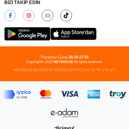
BİZİ TAKİP EDİN
Pazartesi-Cuma
08:30-17:30
Copyright© 2023
NETHOUSE
All rights reserved.
NETHOUSE BİLGİSAYAR SİSTEMLERİ PAZ.SAN.VE TİC.LTD.ŞTİ.