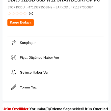
DDR5 512GB SSD W11 SIYAH DESKTOP PC
STOK KODU
(4711377350884)
BARKOD
:
4711377350884
0.0
Kargo Bedava
Karşılaştır
Fiyat Düşünce Haber Ver
Gelince Haber Ver
Yorum Yaz
Ürün Özellikleri
Yorumlar
(0)
Ödeme Seçenekleri
Ürün Önerileri