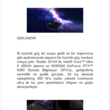
IŞIKLANDIR
İki kozmik güç bir araya geldi ve bir süpernova
gibi aydınlanarak yepyeni bir kozmik güç merkezi
ortaya çıktı: Raider 18 HX AI. Intel® Core™ Ultra
9 285HX işlemci ve NVIDIA® GeForce RTX™
5080 Dizüstü Bilgisayar GPU'su, geliştirilmiş
verimlilik ve grafik gücüyle, 18 inç ekranla
eşleştirilmiş 260 W'a kadar yüksek overboost
ultra ile bu yeni spekülatörü ihtişam ve güçle
deneyimleyin.