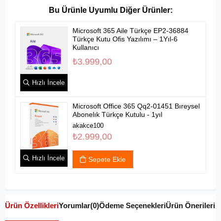
Microsoft 365 Aile Türkçe EP2-36884
Türkçe Kutu Ofis Yazılımı – 1Yıl-6
Kullanıcı
₺3.999,00
Hızlı İncele
Microsoft Office 365 Qq2-01451 Bıreysel
Abonelık Türkçe Kutulu - 1yıl
akakce100
₺2.999,00
Hızlı İncele
Sepete Ekle
Ürün Özellikleri
Yorumlar
(0)
Ödeme Seçenekleri
Ürün Önerileri