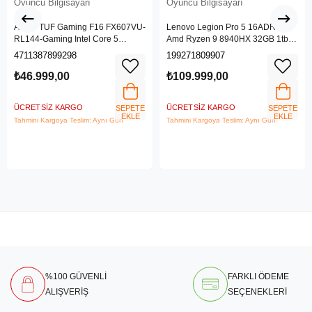
Oyuncu Bilgisayarı
Oyuncu Bilgisayarı
ASUS TUF Gaming F16 FX607VU-
Lenovo Legion Pro 5 16ADR10
RL144-Gaming Intel Core 5
Amd Ryzen 9 8940HX 32GB 1tb
Processor 210H 16GB 512GB
SSD Rtx 5070 8gb 16" Wqxga
4711387899298
199271809907
SSD NVIDIA GeForce RTX 4050
(2560X1600) IPS Panel 240Hz
6GB (140W) 144Hz 16" FHD+
115W Freedos Taşınabilir Dizüstü
₺46.999,00
₺109.999,00
Freedos Taşınabilir Dizüstü
Bilgisayar 83LT0046TR
Bilgisayar
ÜCRETSIZ KARGO
ÜCRETSIZ KARGO
SEPETE
SEPETE
EKLE
EKLE
Tahmini Kargoya Teslim: Aynı Gün
Tahmini Kargoya Teslim: Aynı Gün
%100 GÜVENLİ
FARKLI ÖDEME
ALIŞVERİŞ
SEÇENEKLERİ