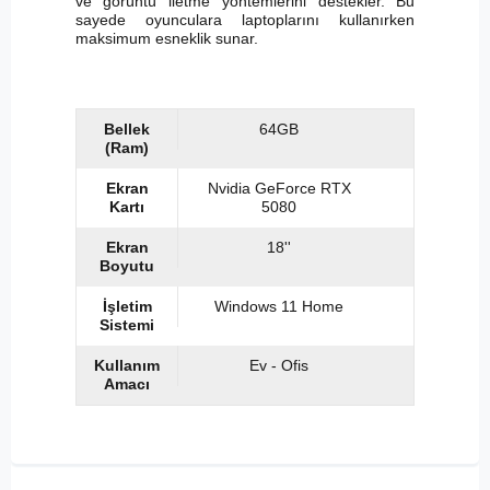
ve görüntü iletme yöntemlerini destekler. Bu
sayede oyunculara laptoplarını kullanırken
maksimum esneklik sunar.
Bellek
64GB
(Ram)
Ekran
Nvidia GeForce RTX
Kartı
5080
Ekran
18''
Boyutu
İşletim
Windows 11 Home
Sistemi
Kullanım
Ev - Ofis
Amacı