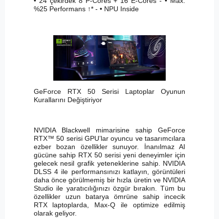
• 24 çekirdek 8 P-Cores + 16 E-Cores - • Max.
%25 Performans ↑* - • NPU Inside
GeForce RTX 50 Serisi Laptoplar Oyunun
Kurallarını Değiştiriyor
NVIDIA Blackwell mimarisine sahip GeForce
RTX™ 50 serisi GPU’lar oyuncu ve tasarımcılara
ezber bozan özellikler sunuyor. İnanılmaz AI
gücüne sahip RTX 50 serisi yeni deneyimler için
gelecek nesil grafik yeteneklerine sahip. NVIDIA
DLSS 4 ile performansınızı katlayın, görüntüleri
daha önce görülmemiş bir hızla üretin ve NVIDIA
Studio ile yaratıcılığınızı özgür bırakın. Tüm bu
özellikler uzun batarya ömrüne sahip incecik
RTX laptoplarda, Max-Q ile optimize edilmiş
olarak geliyor.