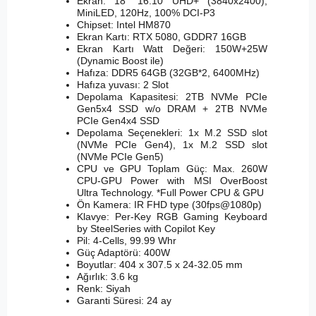
Ekran: 18" 16:10 UHD+ (3840x2400),
MiniLED, 120Hz, 100% DCI-P3
Chipset: Intel HM870
Ekran Kartı: RTX 5080, GDDR7 16GB
Ekran Kartı Watt Değeri: 150W+25W
(Dynamic Boost ile)
Hafıza: DDR5 64GB (32GB*2, 6400MHz)
Hafıza yuvası: 2 Slot
Depolama Kapasitesi: 2TB NVMe PCIe
Gen5x4 SSD w/o DRAM + 2TB NVMe
PCIe Gen4x4 SSD
Depolama Seçenekleri: 1x M.2 SSD slot
(NVMe PCIe Gen4), 1x M.2 SSD slot
(NVMe PCIe Gen5)
CPU ve GPU Toplam Güç: Max. 260W
CPU-GPU Power with MSI OverBoost
Ultra Technology. *Full Power CPU & GPU
Ön Kamera: IR FHD type (30fps@1080p)
Klavye: Per-Key RGB Gaming Keyboard
by SteelSeries with Copilot Key
Pil: 4-Cells, 99.99 Whr
Güç Adaptörü: 400W
Boyutlar: 404 x 307.5 x 24-32.05 mm
Ağırlık: 3.6 kg
Renk: Siyah
Garanti Süresi: 24 ay