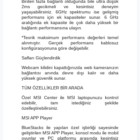
Birden fazla bağlantı olduğunda bile ultra düşük
2ms gecikmeli ve kesintisiz deneyim
yaşayabilirsiniz. 6GHz spektrumu ise gelişmiş
performans için ek kapasiteler sunar. 6 GHz
aralığında ek kapasite ile çok daha yüksek bir
bağlantı performansına ulaşın.
*Teorik maksimum performans değerleri temel
alınmıştır. Gerçek performans kablosuz
konfigürasyonuna göre değişebilir.
Safları Güçlendirdik
Webcam kilidini kapattığınızda web kameranızın
bağlantısı anında devre dışı kalır ve daha
yüksek güvenlik sunar.
TÜM ÖZELLİKLER BİR ARADA
Özel MSI Center ile MSI laptopunuzu kontrol
edebilir, tam istediğiniz şekilde
özelleştirebilirsiniz.
MSI APP Player
BlueStacks ile yapılan özel işbirliği sayesinde
geliştirilen MSI APP Player, konsol modu ile mobil
oyunlar ve PC platformu arasında kesintisiz