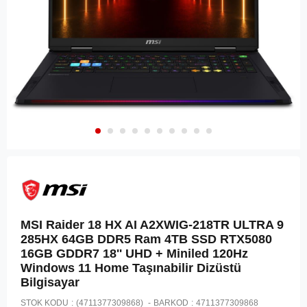
MSI Raider 18 HX AI A2XWIG-218TR ULTRA 9
285HX 64GB DDR5 Ram 4TB SSD RTX5080
16GB GDDR7 18'' UHD + Miniled 120Hz
Windows 11 Home Taşınabilir Dizüstü
Bilgisayar
STOK KODU
(4711377309868)
BARKOD
:
4711377309868