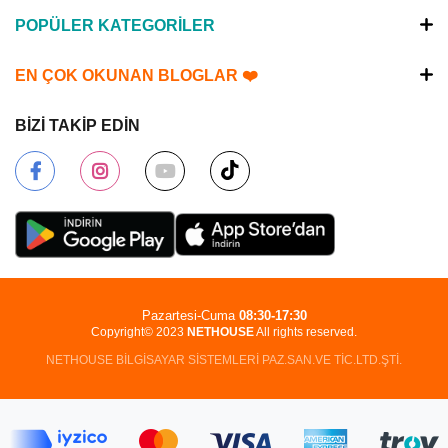
POPÜLER KATEGORİLER
EN ÇOK OKUNAN BLOGLAR ❤️
BİZİ TAKİP EDİN
Pazartesi-Cuma
08:30-17:30
Copyright© 2023
NETHOUSE
All rights reserved.
NETHOUSE BİLGİSAYAR SİSTEMLERİ PAZ.SAN.VE TİC.LTD.ŞTİ.