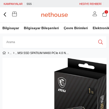
KAMPANYALAR
SSS
HEDİYE REHBERİ
0
Bilgisayar
Bilgisayar Bileşenleri
Çevre Birimleri
Elektroni
MSI SSD SPATIUM M460 PCIe 4.0 NVMe M.2 1TB R5000 W4500
Üye Girişi
Üye Ol
Facebook İle Bağlan
Google İle Bağlan