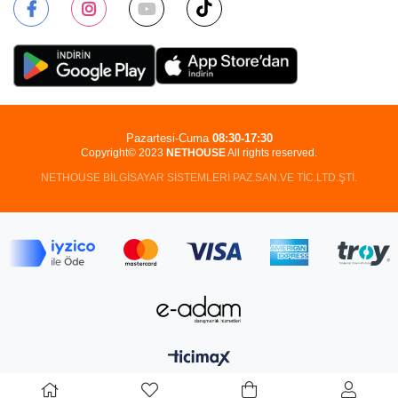
Pazartesi-Cuma
08:30-17:30
Copyright© 2023
NETHOUSE
All rights reserved.
NETHOUSE BİLGİSAYAR SİSTEMLERİ PAZ.SAN.VE TİC.LTD.ŞTİ.