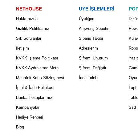
NETHOUSE
ÜYE İŞLEMLERİ
POP
Hakkımızda
Üyeliğim
Dizüs
Gizlilik Politikamız
Alışveriş Sepetim
Powe
Sık Sorulanlar
Sipariş Takibi
Kulak
İletişim
Adreslerim
Robo
KVKK İşleme Politikası
Şifremi Unuttum
Yazıc
KVKK Aydınlatma Metni
Şifremi Değiştir
Gami
Mesafeli Satış Sözleşmesi
İade Talebi
Oyun
İptal & İade Politikası
Lapt
Banka Hesaplarımız
Table
Kampanyalar
Ssd
Hediye Rehberi
Blog