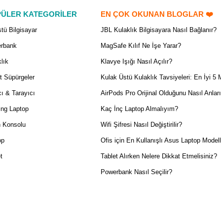
ÜLER KATEGORİLER
EN ÇOK OKUNAN BLOGLAR ❤️
tü Bilgisayar
JBL Kulaklık Bilgisayara Nasıl Bağlanır?
rbank
MagSafe Kılıf Ne İşe Yarar?
lık
Klavye Işığı Nasıl Açılır?
t Süpürgeler
Kulak Üstü Kulaklık Tavsiyeleri: En İyi 5 
ı & Tarayıcı
AirPods Pro Orijinal Olduğunu Nasıl Anlar
ng Laptop
Kaç İnç Laptop Almalıyım?
 Konsolu
Wifi Şifresi Nasıl Değiştirilir?
op
Ofis için En Kullanışlı Asus Laptop Modell
t
Tablet Alırken Nelere Dikkat Etmelisiniz?
Powerbank Nasıl Seçilir?