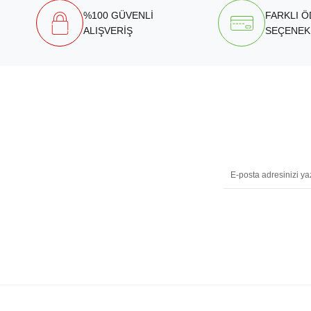
%100 GÜVENLİ
FARKLI 
ALIŞVERİŞ
SEÇENEK