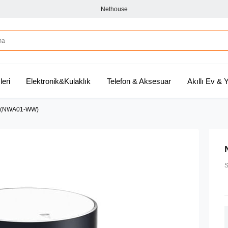
Nethouse
leri
Elektronik&Kulaklık
Telefon & Aksesuar
Akıllı Ev &
er (NWA01-WW)
S