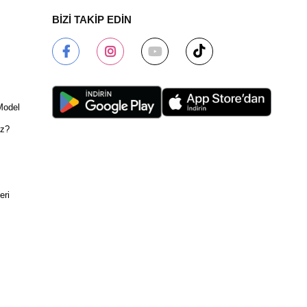
BİZİ TAKİP EDİN
Model
ız?
eri