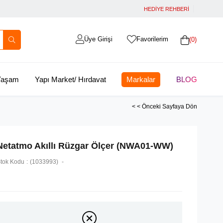
HEDİYE REHBERİ
Üye Girişi
Favorilerim
0
 Yaşam
Yapı Market/ Hırdavat
Markalar
BLOG
< < Önceki Sayfaya Dön
Netatmo Akıllı Rüzgar Ölçer (NWA01-WW)
tok Kodu
(1033993)