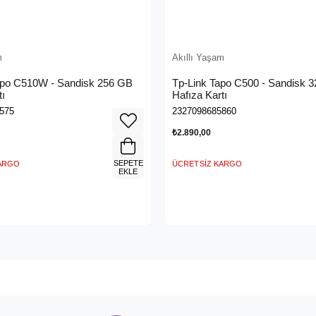
m
Akıllı Yaşam
apo C510W - Sandisk 256 GB
Tp-Link Tapo C500 - Sandisk 
tı
Hafıza Kartı
575
2327098685860
₺2.890,00
SEPETE
KARGO
ÜCRETSIZ KARGO
EKLE