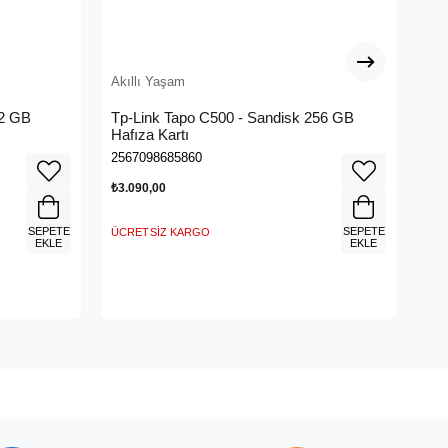
Akıllı Yaşam
Akı
32 GB
Tp-Link Tapo C500 - Sandisk 256 GB
Tp-
Hafıza Kartı
Haf
2567098685860
232
₺3.090,00
₺6.
SEPETE
SEPETE
ÜCRETSIZ KARGO
ÜCR
EKLE
EKLE