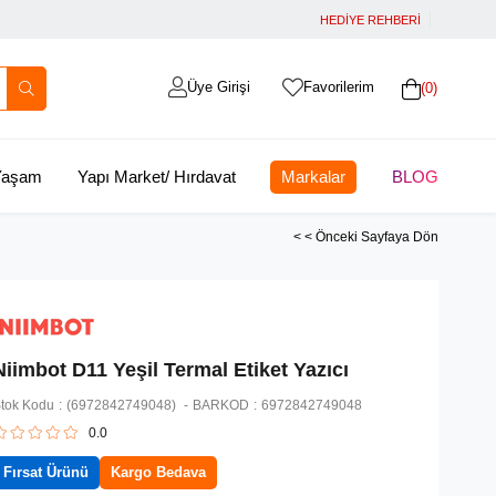
HEDİYE REHBERİ
Üye Girişi
Favorilerim
0
 Yaşam
Yapı Market/ Hırdavat
Markalar
BLOG
< < Önceki Sayfaya Dön
Niimbot D11 Yeşil Termal Etiket Yazıcı
tok Kodu
(6972842749048)
BARKOD
:
6972842749048
0.0
Fırsat Ürünü
Kargo Bedava