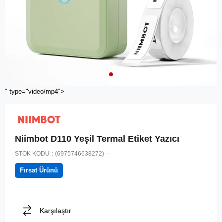
" type="video/mp4">
Niimbot D110 Yeşil Termal Etiket Yazıcı
STOK KODU
(6975746638272)
Fırsat Ürünü
Karşılaştır