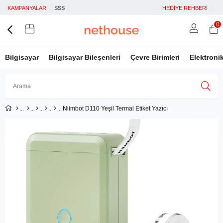
KAMPANYALAR
SSS
HEDİYE REHBERİ
0
Bilgisayar
Bilgisayar Bileşenleri
Çevre Birimleri
Elektroni
Niimbot D110 Yeşil Termal Etiket Yazıcı
Üye Girişi
Üye Ol
Facebook İle Bağlan
Google İle Bağlan