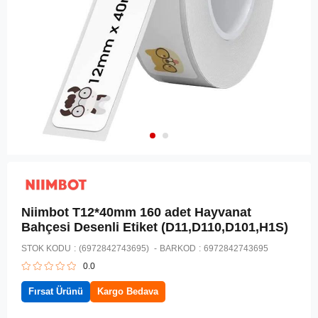
Niimbot T12*40mm 160 adet Hayvanat
Bahçesi Desenli Etiket (D11,D110,D101,H1S)
STOK KODU
(6972842743695)
BARKOD
:
6972842743695
0.0
Fırsat Ürünü
Kargo Bedava