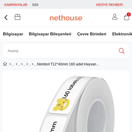
KAMPANYALAR
SSS
HEDİYE REHBERİ
0
Bilgisayar
Bilgisayar Bileşenleri
Çevre Birimleri
Elektroni
Niimbot T12*40mm 160 adet Hayvanat Bahçesi Desenli Etiket (D11,D110,D101,H1S)
Üye Girişi
Üye Ol
Facebook İle Bağlan
Google İle Bağlan