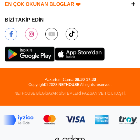
EN ÇOK OKUNAN BLOGLAR ❤️
BİZİ TAKİP EDİN
Pazartesi-Cuma
08:30-17:30
Copyright© 2023
NETHOUSE
All rights reserved.
NETHOUSE BİLGİSAYAR SİSTEMLERİ PAZ.SAN.VE TİC.LTD.ŞTİ.