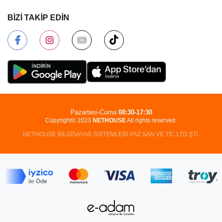
BİZİ TAKİP EDİN
Pazartesi-Cuma
08:30-17:30
Copyright© 2023
NETHOUSE
All rights reserved.
NETHOUSE BİLGİSAYAR SİSTEMLERİ PAZ.SAN.VE TİC.LTD.ŞTİ.