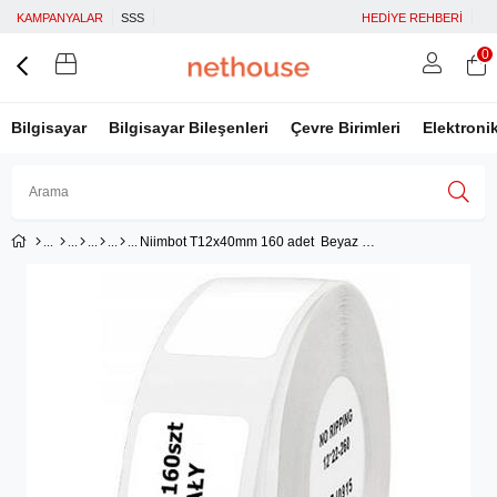
KAMPANYALAR
SSS
HEDİYE REHBERİ
0
Bilgisayar
Bilgisayar Bileşenleri
Çevre Birimleri
Elektroni
Niimbot T12x40mm 160 adet Beyaz Etiket ( D11, D110, D101, H1S)
Üye Girişi
Üye Ol
Facebook İle Bağlan
Google İle Bağlan