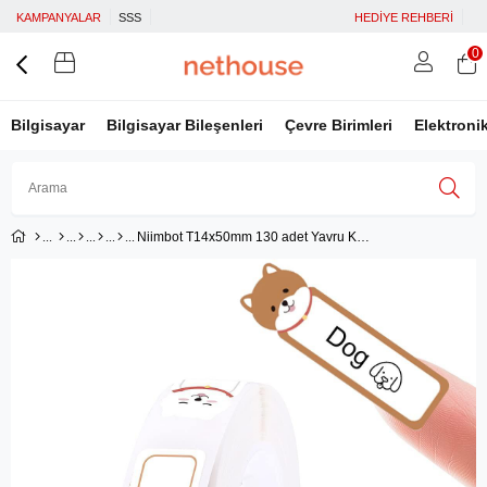
KAMPANYALAR
SSS
HEDİYE REHBERİ
0
Bilgisayar
Bilgisayar Bileşenleri
Çevre Birimleri
Elektroni
Niimbot T14x50mm 130 adet Yavru Köpek Desenli Etiket (D11,D110,D101,H1S)
Üye Girişi
Üye Ol
Facebook İle Bağlan
Google İle Bağlan