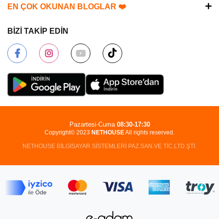
EN ÇOK OKUNAN BLOGLAR ❤️
BİZİ TAKİP EDİN
Pazartesi-Cuma
08:30-17:30
Copyright© 2023
NETHOUSE
All rights reserved.
NETHOUSE BİLGİSAYAR SİSTEMLERİ PAZ.SAN.VE TİC.LTD.ŞTİ.