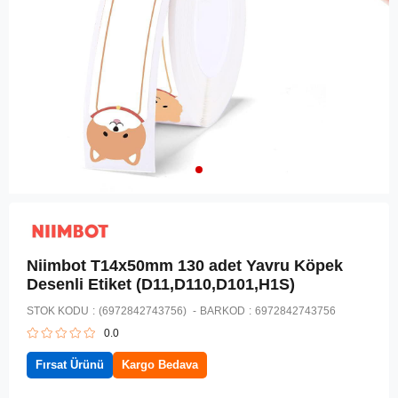
Niimbot T14x50mm 130 adet Yavru Köpek
Desenli Etiket (D11,D110,D101,H1S)
STOK KODU
(6972842743756)
BARKOD
:
6972842743756
0.0
Fırsat Ürünü
Kargo Bedava