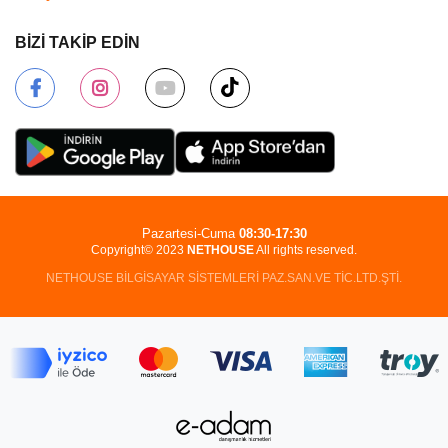
BİZİ TAKİP EDİN
Pazartesi-Cuma
08:30-17:30
Copyright© 2023
NETHOUSE
All rights reserved.
NETHOUSE BİLGİSAYAR SİSTEMLERİ PAZ.SAN.VE TİC.LTD.ŞTİ.