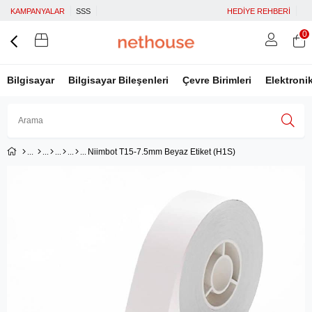
KAMPANYALAR
SSS
HEDİYE REHBERİ
0
Bilgisayar
Bilgisayar Bileşenleri
Çevre Birimleri
Elektroni
Niimbot T15-7.5mm Beyaz Etiket (H1S)
Üye Girişi
Üye Ol
Facebook İle Bağlan
Google İle Bağlan