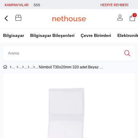
KAMPANYALAR
SSS
HEDİYE REHBERİ
0
Bilgisayar
Bilgisayar Bileşenleri
Çevre Birimleri
Elektroni
Niimbot T30x20mm 320 adet Beyaz Etiket (B1,B21S,B3S)
Üye Girişi
Üye Ol
Facebook İle Bağlan
Google İle Bağlan