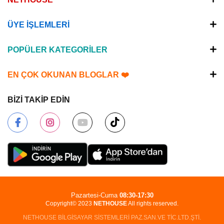
ÜYE İŞLEMLERİ
POPÜLER KATEGORİLER
EN ÇOK OKUNAN BLOGLAR ❤️
BİZİ TAKİP EDİN
Pazartesi-Cuma
08:30-17:30
Copyright© 2023
NETHOUSE
All rights reserved.
NETHOUSE BİLGİSAYAR SİSTEMLERİ PAZ.SAN.VE TİC.LTD.ŞTİ.