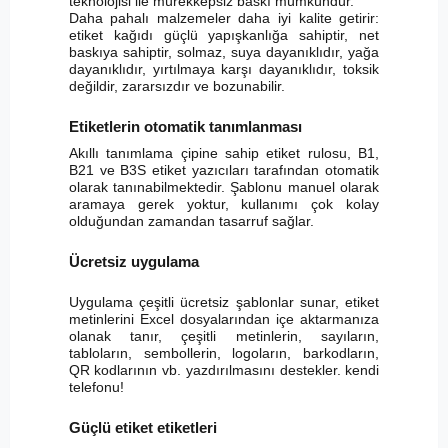
teknolojisi ile mürekkepsiz baskı mümkündür.
Daha pahalı malzemeler daha iyi kalite getirir:
etiket kağıdı güçlü yapışkanlığa sahiptir, net
baskıya sahiptir, solmaz, suya dayanıklıdır, yağa
dayanıklıdır, yırtılmaya karşı dayanıklıdır, toksik
değildir, zararsızdır ve bozunabilir.
Etiketlerin otomatik tanımlanması
Akıllı tanımlama çipine sahip etiket rulosu, B1,
B21 ve B3S etiket yazıcıları tarafından otomatik
olarak tanınabilmektedir. Şablonu manuel olarak
aramaya gerek yoktur, kullanımı çok kolay
olduğundan zamandan tasarruf sağlar.
Ücretsiz uygulama
Uygulama çeşitli ücretsiz şablonlar sunar, etiket
metinlerini Excel dosyalarından içe aktarmanıza
olanak tanır, çeşitli metinlerin, sayıların,
tabloların, sembollerin, logoların, barkodların,
QR kodlarının vb. yazdırılmasını destekler. kendi
telefonu!
Güçlü etiket etiketleri