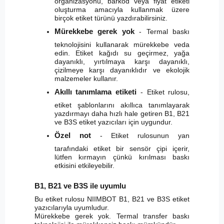
organizasyonu, barkod veya fiyat etiketi
oluşturma amacıyla kullanmak üzere
birçok etiket türünü yazdırabilirsiniz.
Mürekkebe gerek yok
- Termal baskı
teknolojisini kullanarak mürekkebe veda
edin. Etiket kağıdı su geçirmez, yağa
dayanıklı, yırtılmaya karşı dayanıklı,
çizilmeye karşı dayanıklıdır ve ekolojik
malzemeler kullanır.
Akıllı tanımlama etiketi
- Etiket rulosu,
etiket şablonlarını akıllıca tanımlayarak
yazdırmayı daha hızlı hale getiren B1, B21
ve B3S etiket yazıcıları için uygundur.
Özel not
- Etiket rulosunun yan
tarafındaki etiket bir sensör çipi içerir,
lütfen kırmayın çünkü kırılması baskı
etkisini etkileyebilir.
B1, B21 ve B3S ile uyumlu
Bu etiket rulosu NIIMBOT B1, B21 ve B3S etiket
yazıcılarıyla uyumludur.
Mürekkebe gerek yok. Termal transfer baskı