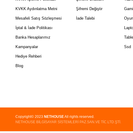
KVKK Aydınlatma Metni
Şifremi Değiştir
Gami
Mesafeli Satış Sözleşmesi
İade Talebi
Oyun
İptal & İade Politikası
Lapt
Banka Hesaplarımız
Table
Kampanyalar
Ssd
Hediye Rehberi
Blog
Copyright© 2023
NETHOUSE
All rights reserved.
NETHOUSE BİLGİSAYAR SİSTEMLERİ PAZ.SAN.VE TİC.LTD.ŞTİ.