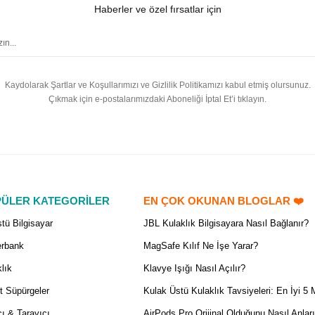
Haberler ve özel fırsatlar için
Kaydolarak Şartlar ve Koşullarımızı ve Gizlilik Politikamızı kabul etmiş olursunuz.
Çıkmak için e-postalarımızdaki Aboneliği İptal Et’i tıklayın.
ÜLER KATEGORİLER
EN ÇOK OKUNAN BLOGLAR ❤️
tü Bilgisayar
JBL Kulaklık Bilgisayara Nasıl Bağlanır?
rbank
MagSafe Kılıf Ne İşe Yarar?
lık
Klavye Işığı Nasıl Açılır?
t Süpürgeler
Kulak Üstü Kulaklık Tavsiyeleri: En İyi 5 
ı & Tarayıcı
AirPods Pro Orijinal Olduğunu Nasıl Anlar