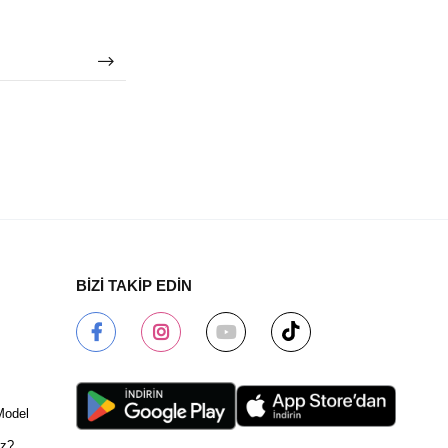
BİZİ TAKİP EDİN
Model
ız?