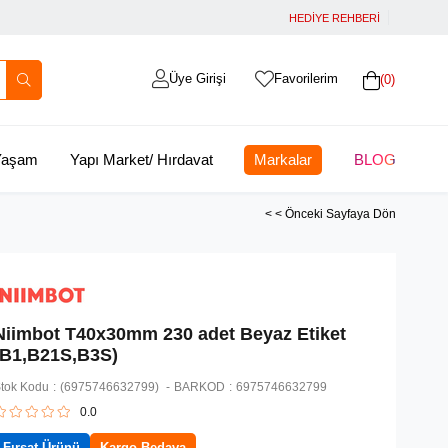
HEDİYE REHBERİ
Üye Girişi
Favorilerim
0
 Yaşam
Yapı Market/ Hırdavat
Markalar
BLOG
< < Önceki Sayfaya Dön
Niimbot T40x30mm 230 adet Beyaz Etiket
(B1,B21S,B3S)
tok Kodu
(6975746632799)
BARKOD
:
6975746632799
0.0
Fırsat Ürünü
Kargo Bedava