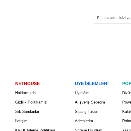
NETHOUSE
ÜYE İŞLEMLERİ
POP
Hakkımızda
Üyeliğim
Dizüs
Gizlilik Politikamız
Alışveriş Sepetim
Powe
Sık Sorulanlar
Sipariş Takibi
Kulak
İletişim
Adreslerim
Robo
KVKK İşleme Politikası
Şifremi Unuttum
Yazıc