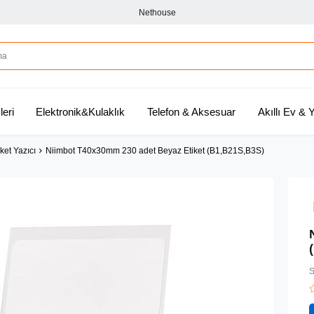
Nethouse
leri
Elektronik&Kulaklık
Telefon & Aksesuar
Akıllı Ev &
ket Yazıcı
Niimbot T40x30mm 230 adet Beyaz Etiket (B1,B21S,B3S)
S