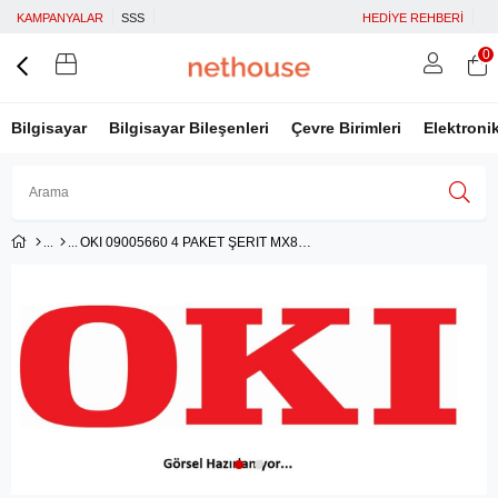
KAMPANYALAR
SSS
HEDİYE REHBERİ
0
Bilgisayar
Bilgisayar Bileşenleri
Çevre Birimleri
Elektroni
OKI 09005660 4 PAKET ŞERIT MX8100 MX1100 MX1150 MX1200 MX8000 CRB 30.000 SAYFA
Üye Girişi
Üye Ol
Facebook İle Bağlan
Google İle Bağlan