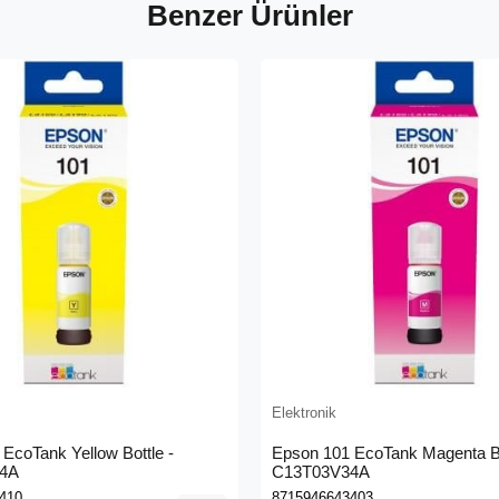
Benzer Ürünler
Elektronik
EcoTank Yellow Bottle -
Epson 101 EcoTank Magenta Bo
4A
C13T03V34A
410
8715946643403