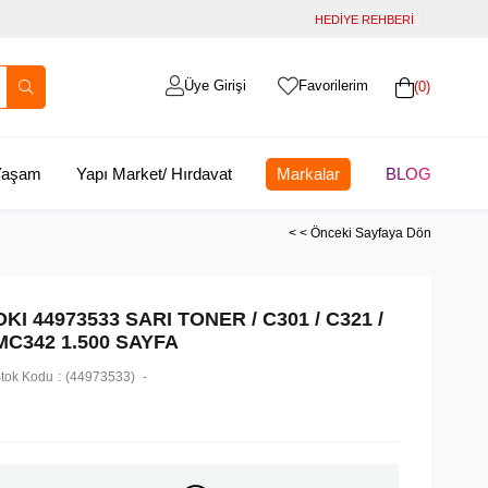
HEDİYE REHBERİ
Üye Girişi
Favorilerim
0
 Yaşam
Yapı Market/ Hırdavat
Markalar
BLOG
< < Önceki Sayfaya Dön
OKI 44973533 SARI TONER / C301 / C321 /
MC342 1.500 SAYFA
tok Kodu
(44973533)