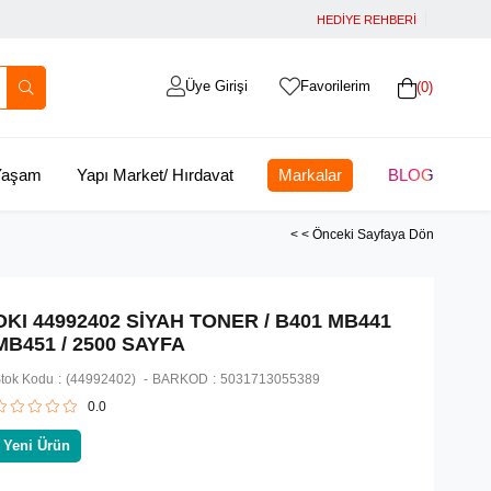
HEDİYE REHBERİ
Üye Girişi
Favorilerim
0
 Yaşam
Yapı Market/ Hırdavat
Markalar
BLOG
< < Önceki Sayfaya Dön
OKI 44992402 SİYAH TONER / B401 MB441
MB451 / 2500 SAYFA
tok Kodu
(44992402)
BARKOD
:
5031713055389
0.0
Yeni Ürün