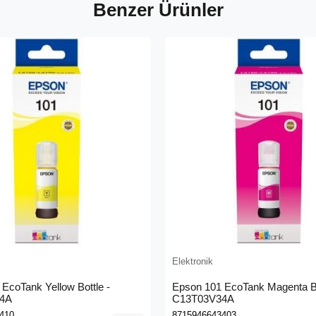
Benzer Ürünler
Elektronik
EcoTank Yellow Bottle -
Epson 101 EcoTank Magenta Bo
4A
C13T03V34A
410
8715946643403