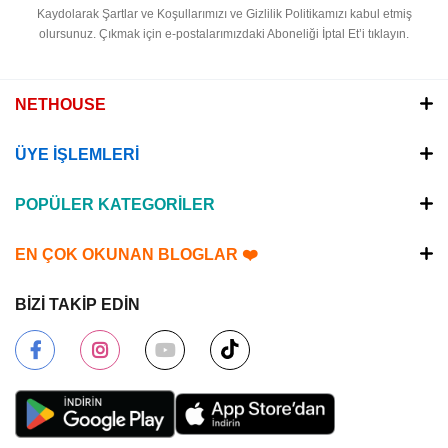
Kaydolarak Şartlar ve Koşullarımızı ve Gizlilik Politikamızı kabul etmiş
olursunuz.
Çıkmak için e-postalarımızdaki Aboneliği İptal Et’i tıklayın.
NETHOUSE
ÜYE İŞLEMLERİ
POPÜLER KATEGORİLER
EN ÇOK OKUNAN BLOGLAR ❤️
BİZİ TAKİP EDİN