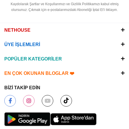
Kaydolarak Şartlar ve Koşullarımızı ve Gizlilik Politikamızı kabul etmiş
olursunuz.
Çıkmak için e-postalarımızdaki Aboneliği İptal Et’i tıklayın.
NETHOUSE
ÜYE İŞLEMLERİ
POPÜLER KATEGORİLER
EN ÇOK OKUNAN BLOGLAR ❤️
BİZİ TAKİP EDİN