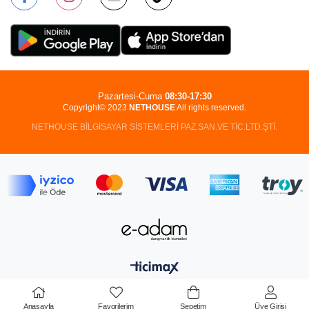
Pazartesi-Cuma
08:30-17:30
Copyright© 2023
NETHOUSE
All rights reserved.
NETHOUSE BİLGİSAYAR SİSTEMLERİ PAZ.SAN.VE TİC.LTD.ŞTİ.
Anasayfa
Favorilerim
Sepetim
Üye Girişi