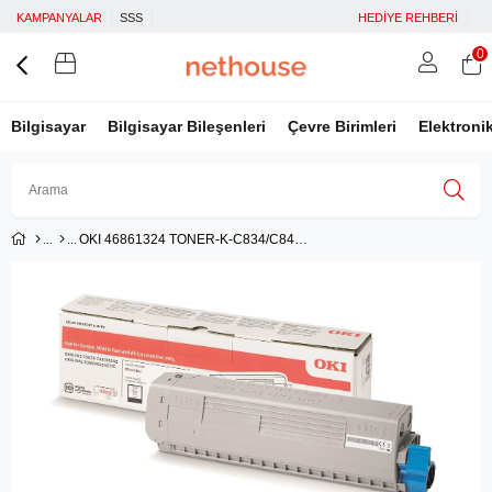
KAMPANYALAR
SSS
HEDİYE REHBERİ
0
Bilgisayar
Bilgisayar Bileşenleri
Çevre Birimleri
Elektroni
OKI 46861324 TONER-K-C834/C844-10K SİYAH TONER 10.000 SAYFA
Üye Girişi
Üye Ol
Facebook İle Bağlan
Google İle Bağlan