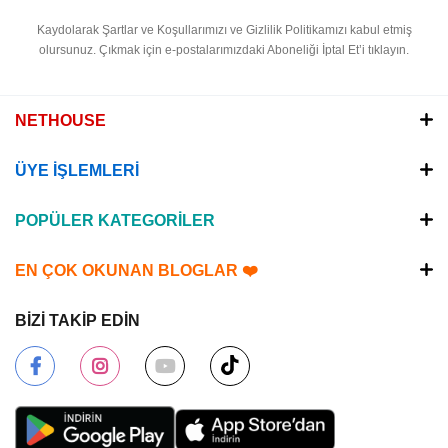
Kaydolarak Şartlar ve Koşullarımızı ve Gizlilik Politikamızı kabul etmiş
olursunuz.
Çıkmak için e-postalarımızdaki Aboneliği İptal Et’i tıklayın.
NETHOUSE
ÜYE İŞLEMLERİ
POPÜLER KATEGORİLER
EN ÇOK OKUNAN BLOGLAR ❤️
BİZİ TAKİP EDİN