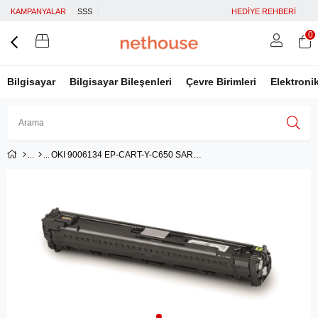
KAMPANYALAR
SSS
HEDİYE REHBERİ
0
Bilgisayar
Bilgisayar Bileşenleri
Çevre Birimleri
Elektroni
OKI 9006134 EP-CART-Y-C650 SARI YAZICI GÖRÜNTÜLEME SİLİNDİRİ 50.000 SAYFA
Üye Girişi
Üye Ol
Facebook İle Bağlan
Google İle Bağlan