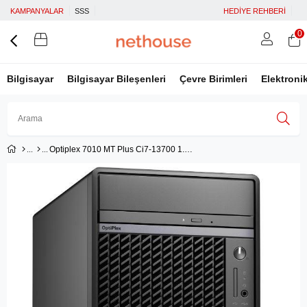
KAMPANYALAR
SSS
HEDİYE REHBERİ
0
Bilgisayar
Bilgisayar Bileşenleri
Çevre Birimleri
Elektroni
Optiplex 7010 MT Plus Ci7-13700 1.50 GHz 8GB 512GB SSD Win 11 Pro
Üye Girişi
Üye Ol
Facebook İle Bağlan
Google İle Bağlan