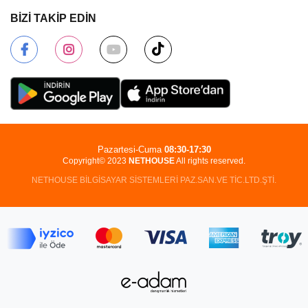
BİZİ TAKİP EDİN
Pazartesi-Cuma
08:30-17:30
Copyright© 2023
NETHOUSE
All rights reserved.
NETHOUSE BİLGİSAYAR SİSTEMLERİ PAZ.SAN.VE TİC.LTD.ŞTİ.