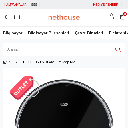
KAMPANYALAR
SSS
HEDİYE REHBERİ
0
Bilgisayar
Bilgisayar Bileşenleri
Çevre Birimleri
Elektroni
OUTLET 360 S10 Vacuum Mop Pro Cleaner Akıllı Robot Süpürge
Üye Girişi
Üye Ol
Facebook İle Bağlan
Google İle Bağlan